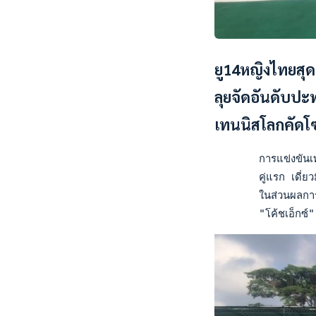
ยู14หญิงไทยสุดต
ลุยจัดอันดับปะ
เทนนิสโลกคัดโ
       การแข่งขันเท
       คู่แรก เดี่ยว
       ในส่วนผลการแ
       "โค้ชเอ็กซ์" 