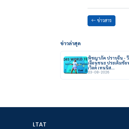
ข่าวสาร
ข่าวล่าสุด
พิชญาภัค ปราบจีน - วี
เฉือนชนะ ประเดิมชั
เวิลด์ เทนนิส…
03-08-2026
LTAT