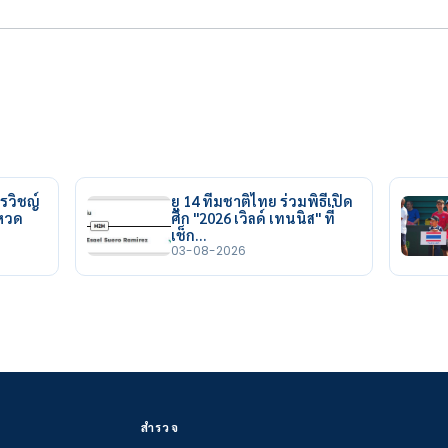
รวิชญ์
ยู 14 ทีมชาติไทย ร่วมพิธีเปิด
ยหวด
ศึก "2026 เวิลด์ เทนนิส" ที่
เช็ก…
03-08-2026
สำรวจ