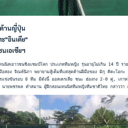
้านญี่ปุ่น
ทะ"อินเดีย"
ซนเอเชียฯ
นนิสเยาวชนชิงแชมป์โลก ประเภททีมหญิง รุ่นอายุไม่เกิน 14 ปี รายกา
มือสอง จิณห์นิภา พยายามสู้เต็มที่แต่สุดต้านฝีมือของ มิกุ คิตะโอ
ข่งขันรอบ 8 ทีม มีดังนี้ ออสเตรเลีย ชนะ ฮ่องกง 2-0 คู่, เกาหล
นายพชรพล คำสมาน ผู้ฝึกสอนเทนนิสทีมหญิงทีมชาติไทย กล่าวว่า สำหรับแ