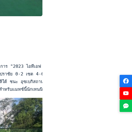
ร "2023 ไอทีเอฟ เวิลด์ จูเนียร์ เทนนิส คอมเพทติชั่น ยู14" คัดเ
กะ ปราชัย 0-2 เซต 4-6, 1-6 จากนั้นคู่สอง เดี่ยวมือหนึ่ง ณัฐรดา 
ีใต้ ชนะ อุซเบกิสถาน 3-0 คู่, ญี่ปุ่น ชนะ ไทย 2-0 คู่ และ คาซ
มทช์นี้นักเทนนิสไทยได้สู้เต็มที่ พยายามเล่นในฟอร์มของตัวเอง แต่ญ