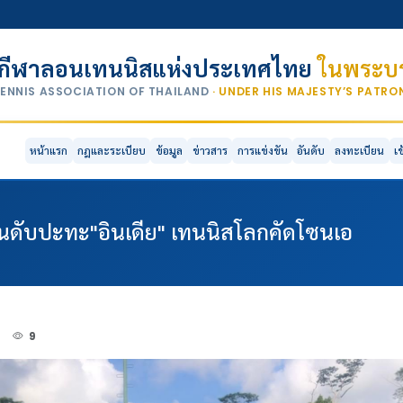
กีฬาลอนเทนนิสแห่งประเทศไทย
ในพระบร
TENNIS ASSOCIATION OF THAILAND
· UNDER HIS MAJESTY’S PATR
หน้าแรก
กฎและระเบียบ
ข้อมูล
ข่าวสาร
การแข่งขัน
อันดับ
ลงทะเบียน
เ
ดอันดับปะทะ"อินเดีย" เทนนิสโลกคัดโซนเอ
3
9