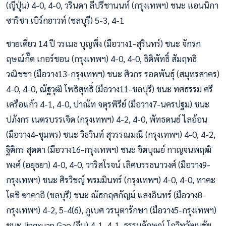
(ญี่ปุ่น) 4-0, 4-0, วรินดา ลีปรีชานนท์ (กรุงเทพฯ) ชนะ แอนนิกา
ซาริชา เบิร์กฮาวท์ (ชลบุรี) 5-3, 4-1
ชายเดี่ยว 14 ปี วรเมธ บุญพึ่ง (มือวาง1-สุรินทร์) ชนะ จักรก
ฤษณ์กั๊ด เกอร์ชอน (กรุงเทพฯ) 4-0, 4-0, ธิติพัทธิ์ สัมฤทธิ
วณิชชา (มือวาง13-กรุงเทพฯ) ชนะ ศิวกร รอดพันธุ์ (สมุทรสาคร)
4-0, 4-0, ณัฐวุฒิ โพธิสุทธิ์ (มือวาง11-ชลบุรี) ชนะ ทศธรรม ศรี
เครือแก้ว 4-1, 4-0, ปาณัท จตุรพิรีย์ (มือวาง7-นครปฐม) ชนะ
ปภังกร เนตรบรรเจิด (กรุงเทพฯ) 4-2, 4-0, พัทธดนย์ ไลอ้อน
(มือวาง4-ชุมพร) ชนะ วิธวินท์ สุวรรณมณี (กรุงเทพฯ) 4-0, 4-2,
ฐิติกร สุดตา (มือวาง16-กรุงเทพฯ) ชนะ จิตบุณย์ กาญจนพฤฒิ
พงศ์ (อยุธยา) 4-0, 4-0, วาริสโรจน์ เลิศบรรธนาวงศ์ (มือวาง9-
กรุงเทพฯ) ชนะ ศิรวิชญ์ พรมมินทร์ (กรุงเทพฯ) 4-0, 4-0, ทาคะ
โตชิ ซาคาอิ (ชลบุรี) ชนะ ณัธกฤศกัญม์ แสงอินทร์ (มือวาง8-
กรุงเทพฯ) 4-2, 5-4(6), ภูเบศ วรนุตารักษา (มือวาง5-กรุงเทพฯ)
ชนะ Jingxuan Gao (จีน) 4-1, 4-1, ธรรมลักษณ์ โกวิทวัฒนชัย