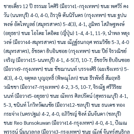
ชายเดี่ยว 12 ปี ธรรมะ โคศิริ (มือวาง1-กรุงเทพฯ) ชนะ พศวีร์ คง
วัน (นนทบุรี) 4-0, 4-0, ถิรวุษิ ตันนิรันดร (กรุงเทพฯ) ชนะ ฐปน
พงษ์ อัตไพบูลย์ (สมุทรสาคร) 5-4(3), 4-1, ภูมิพร โสภิษฐพงษ์
(อยุธยา) ชนะ โอโตะ โดอิดะ (ญี่ปุ่น) 1-4, 4-1, 11-9, นำพล พยุง
วงษ์ (มือวาง4-สมุทรสาคร) ชนะ ณัฏฐ์ธนกฤศ พรมวิชัย 5-3, 4-0
(สมุทรสาคร), ธัชธดา ยิบอินซอย (กรุงเทพฯ) ชนะ ปีย์ จิรวณิชย์
เจริญ (มือวาง15-นนทบุรี) 4-1, 4-5(7), 10-7, ธัชธวัช ยิบอินซอย
(มือวาง9-กรุงเทพฯ) ชนะ ชัชฌานนท์ บรรจงศิริ (ฉะเชิงเทรา) 5-
4(3), 4-0, จตุพล บุญฤทธิ์ (พิษณุโลก) ชนะ ธีรพัทธิ์ สัมฤทธิ
วณิชชา (มือวาง7-กรุงเทพฯ) 4-2, 3-5, 10-7, จิรณัฐ ศรีวิริยะ
นนท์ (มือวาง5-อยุธยา) ชนะ ณัทกร ศิลปรัตน์ (สุพรรณบุรี) 4-1,
5-3, ชนินท์ โกวิทวัฒนชัย (มือวาง12-ชลบุรี) ชนะ ธนเดช ทอง
กระจ่าง (นครปฐม) 4-2, 4-0, อภิวิชญ์ ซิงห์ มันจันดา (ชลบุรี)
ชนะ Reo Bunsokuwan (มือวาง14-กรุงเทพฯ) 4-0, 4-1, ปัณณ
พรรธน์ นิ่มนวลกุล (มือวาง3-กรุงเทพฯ) ชนะ ณัฏฐ์ จันทร์สนธิกุล