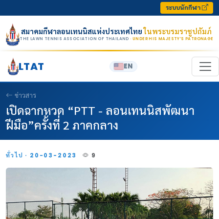
Skip to content
ระบบนักกีฬา
สมาคมกีฬาลอนเทนนิสแห่งประเทศไทย
ในพระบรมราชูปถัมภ์
THE LAWN TENNIS ASSOCIATION OF THAILAND
· UNDER HIS MAJESTY’S PATRONAGE
LTAT
EN
ข่าวสาร
เปิดฉากหวด “PTT - ลอนเทนนิสพัฒนา
ฝีมือ”ครั้งที่ 2 ภาคกลาง
ทั่วไป · 20-03-2023
9