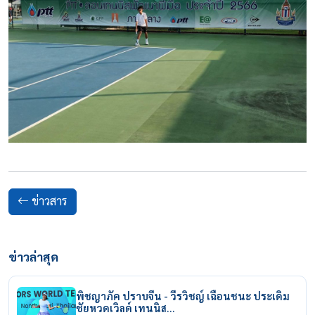
ข่าวสาร
ข่าวล่าสุด
พิชญาภัค ปราบจีน - วีรวิชญ์ เฉือนชนะ ประเดิม
ชัยหวดเวิลด์ เทนนิส…