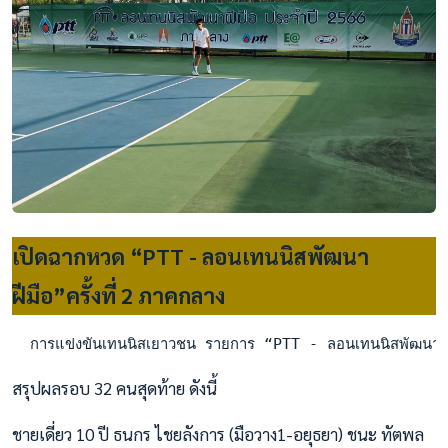
เปิดฉากหวด “PTT - ลอนเทนนิสพัฒนา
ฝีมือ”ครั้งที่ 2 ภาคกลาง
  การแข่งขันเทนนิสเยาวชน รายการ “PTT - ลอนเทนนิสพัฒนาฝีมือ
สรุปผลรอบ 32 คนสุดท้าย ดังนี้
ชายเดี่ยว 10 ปี ธนกร ไชยลังการ (มือวาง1-อยุธยา) ชนะ ทัตพล