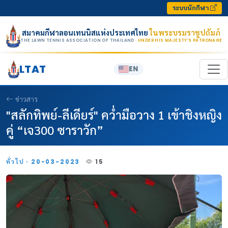
Skip to content
ระบบนักกีฬา
สมาคมกีฬาลอนเทนนิสแห่งประเทศไทย
ในพระบรมราชูปถัมภ์
THE LAWN TENNIS ASSOCIATION OF THAILAND
· UNDER HIS MAJESTY’S PATRONAGE
LTAT
EN
ข่าวสาร
"สลักทิพย์-ลีเดียร์" คว่ำมือวาง 1 เข้าชิงหญิง
คู่ “เจ300 ซาราวัก”
ทั่วไป · 20-03-2023
15