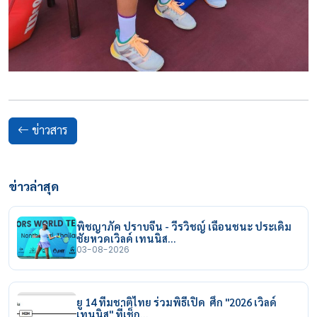
ข่าวสาร
ข่าวล่าสุด
พิชญาภัค ปราบจีน - วีรวิชญ์ เฉือนชนะ ประเดิม
ชัยหวดเวิลด์ เทนนิส…
03-08-2026
ยู 14 ทีมชาติไทย ร่วมพิธีเปิด ศึก "2026 เวิลด์
เทนนิส" ที่เช็ก…