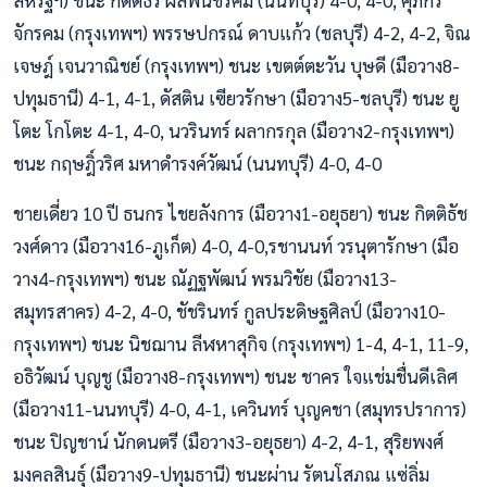
จักรคม (กรุงเทพฯ) พรรษปกรณ์ ดาบแก้ว (ชลบุรี) 4-2, 4-2, จิณ
เจษฎ์ เจนวาณิชย์ (กรุงเทพฯ) ชนะ เขตต์ตะวัน บุษดี (มือวาง8-
ปทุมธานี) 4-1, 4-1, ดัสติน เฃียวรักษา (มือวาง5-ชลบุรี) ชนะ ยู
โตะ โกโตะ 4-1, 4-0, นวรินทร์ ผลากรกุล (มือวาง2-กรุงเทพฯ)
ชนะ กฤษฎิ์วริศ มหาดำรงค์วัฒน์ (นนทบุรี) 4-0, 4-0
ชายเดี่ยว 10 ปี ธนกร ไชยลังการ (มือวาง1-อยุธยา) ชนะ กิตติธัช
วงศ์ดาว (มือวาง16-ภูเก็ต) 4-0, 4-0,รชานนท์ วรนุตารักษา (มือ
วาง4-กรุงเทพฯ) ชนะ ณัฏฐพัฒน์ พรมวิชัย (มือวาง13-
สมุทรสาคร) 4-2, 4-0, ชัชรินทร์ กูลประดิษฐศิลป์ (มือวาง10-
กรุงเทพฯ) ชนะ นิชฌาน ลีฬหาสุกิจ (กรุงเทพฯ) 1-4, 4-1, 11-9,
อธิวัฒน์ บุญชู (มือวาง8-กรุงเทพฯ) ชนะ ชาคร ใจแช่มชื่นดีเลิศ
(มือวาง11-นนทบุรี) 4-0, 4-1, เควินทร์ บุญคชา (สมุทรปราการ)
ชนะ ปิญชาน์ นักดนตรี (มือวาง3-อยุธยา) 4-2, 4-1, สุริยพงศ์
มงคลสินธุ์ (มือวาง9-ปทุมธานี) ชนะผ่าน รัตนโสภณ แซ่ลิ่ม