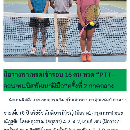
มือวางพาเหรดเข้ารอบ 16 คน หวด “PTT -
ลอนเทนนิสพัฒนาฝีมือ”ครั้งที่ 2 ภาคกลาง
  นักเทนนิสมือวางแทบทุกรุ่นยังอยู่ในเส้นทางการลุ้นแชมป์การแข
ชายเดี่ยว 8 ปี อริย์ธัช ตันติบารมีวิชญ์ (มือวาง1-กรุงเทพฯ) ชนะ
ณัฏฐชัย โลหะสุวรรณ (อยุธยา) 4-2, 4-2, เจมส์ เชน (มือวาง7-
สหรัฐฯ) ชนะ กิตติธีร์ ผลพนิชรัศมี (นนทบุรี) 4-0, 4-0, ศุภกร