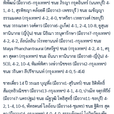
พิพัฒน์ (มือวาง5-กรุงเทพฯ) ชนะ ภิรญา กรุดอินทร์ (นนทบุรี) 4-
1, 4-1, สุรพิชญา คล้อยดี (มือวาง3-เพชรบุรี ) ชนะ ณชัญญา
ธรรมมงคล (กรุงเทพฯ) 4-2, 4-0, ชาคริยา เวทยาวงศ์ (ชลบุรี)
ชนะ วรรณรดา วงศ์ดาว (มือวาง6-ภูเก็ต) 4-1, 2-4, 10-8, ยูสุนะ
ทานินากะ (ญี่ปุ่น) ชนะ นิธิณา วรนุตารักษา (มือวาง7-กรุงเทพฯ)
4-2, 4-2, ลัลน์ลลิน วโรทยานนท์ (มือวาง1-กรุงเทพฯ) ชนะ
Maiya Phanchantraurai (สหรัฐฯ) ชนะ (กรุงเทพฯ) 4-2, 4-1, ศรุ
ดา สุดตา (กรุงเทพฯ) ชนะ อันนา ทานินากะ (มือวาง8-ญี่ปุ่น) 4-
5(3), 4-2, 10-4, พิมพ์พิศา วงษ์วานิชขจร (มือวาง2-กรุงเทพฯ)
ชนะ วรินดา ลีปรีชานนท์ (กรุงเทพฯ) 4-0, 5-4(4)
ชายเดี่ยว 14 ปี วรเมธ บุญพึ่ง (มือวาง1-สุรินทร์) ชนะ ธิติพัทธิ์
สัมฤทธิวณิชชา (มือวาง13-กรุงเทพฯ) 4-1, 4-0, ปาณัท จตุรพิรีย์
(มือวาง7-นครปฐม) ชนะ ณัฐวุฒิ โพธิสุทธิ์ (มือวาง11-ชลบุรี) 4-
2, 1-4, 10-6, พัทธดนย์ ไลอ้อน (มือวาง4-ชุมพร) ชนะ ฐิติกร สุด
ตา (มือวาง16-กรุงเทพฯ) 4-0, 4-0, ธรรมลักษณ์ โกวิทวัฒนชัย