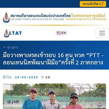
Skip to content
ระบบนักกีฬา
สมาคมกีฬาลอนเทนนิสแห่งประเทศไทย
ในพระบรมราชูปถัมภ์
THE LAWN TENNIS ASSOCIATION OF THAILAND
· UNDER HIS MAJESTY’S PATRONAGE
LTAT
EN
ข่าวสาร
มือวางพาเหรดเข้ารอบ 16 คน หวด “PTT -
ลอนเทนนิสพัฒนาฝีมือ”ครั้งที่ 2 ภาคกลาง
ทั่วไป · 20-03-2023
28