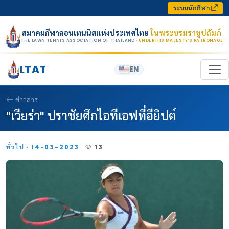
Skip to content
ระบบนักกีฬา
สมาคมกีฬาลอนเทนนิสแห่งประเทศไทย
ในพระบรมราชูปถัมภ์
THE LAWN TENNIS ASSOCIATION OF THAILAND
· UNDER HIS MAJESTY’S PATRONAGE
LTAT
EN
ข่าวสาร
"เวียร่า" ปราชัยศึกไอทีเอฟที่อียิปต์
ทั่วไป · 14-03-2023
13