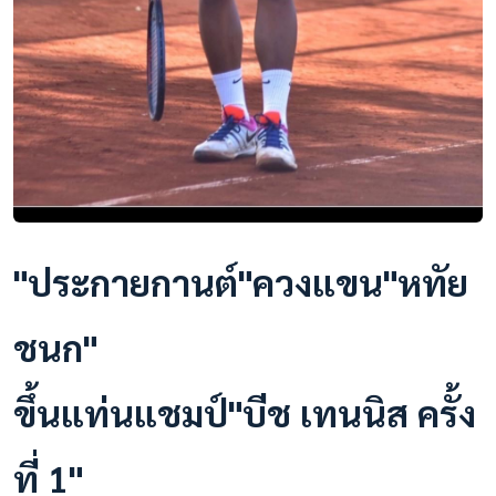
"ประกายกานต์"ควงแขน"หทัย
ชนก"
ขึ้นแท่นแชมป์"บีช เทนนิส ครั้ง
ที่ 1"