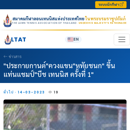
Skip to content
ระบบนักกีฬา
สมาคมกีฬาลอนเทนนิสแห่งประเทศไทย
ในพระบรมราชูปถัมภ์
THE LAWN TENNIS ASSOCIATION OF THAILAND
· UNDER HIS MAJESTY’S PATRONAGE
LTAT
EN
ข่าวสาร
"ประกายกานต์"ควงแขน"หทัยชนก" ขึ้น
แท่นแชมป์"บีช เทนนิส ครั้งที่ 1"
ทั่วไป · 14-03-2023
19