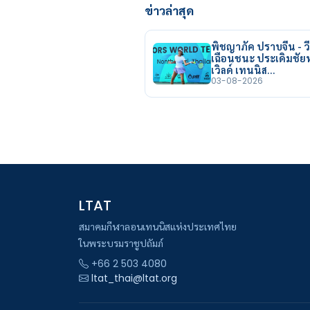
ข่าวล่าสุด
พิชญาภัค ปราบจีน - วี
เฉือนชนะ ประเดิมชั
เวิลด์ เทนนิส…
03-08-2026
LTAT
สมาคมกีฬาลอนเทนนิสแห่งประเทศไทย
ในพระบรมราชูปถัมภ์
+66 2 503 4080
ltat_thai@ltat.org