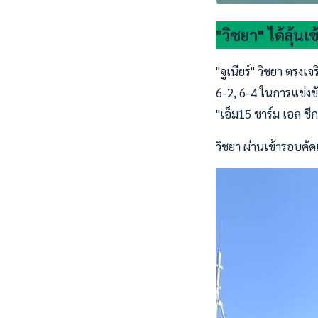
"วิชยา" ได้ลุ้นเข
"จูเนียร์" วิชยา ตร
6-2, 6-4 ในการแข่งข
"เอ็ม15 ชาร์ม เอล ชีก
วิชยา ผ่านเข้ารอบคัด