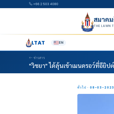
Skip to content
+66 2 503 4080
สมาคม
THE LAWN 
LTAT
EN
ข่าวสาร
"วิชยา" ได้ลุ้นเข้าเมนดรอว์ที่อียิปต
ทั่วไป · 08-03-202