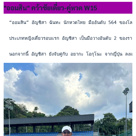
"ออมสิน" คว้าชัยเดี่ยว-คู่หวด W15
  “ออมสิน” อัญชิสา ฉันทะ นักหวดไทย มืออันดับ 564 ของโลก เก็บ
  ประเภทหญิงเดี่ยวรอบแรก อัญชิสา เป็นมือวางอันดับ 2 ของร
  นอกจากนี้ อัญชิสา ยังจับคู่กับ อยากะ โอกุโนะ จากญี่ปุ่น ล