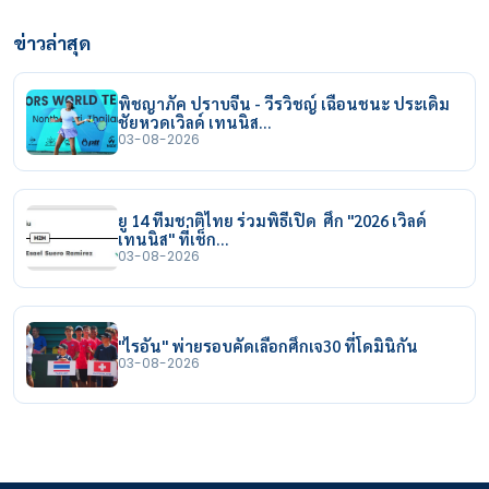
ข่าวล่าสุด
พิชญาภัค ปราบจีน - วีรวิชญ์ เฉือนชนะ ประเดิม
ชัยหวดเวิลด์ เทนนิส…
03-08-2026
ยู 14 ทีมชาติไทย ร่วมพิธีเปิด ศึก "2026 เวิลด์
เทนนิส" ที่เช็ก…
03-08-2026
"ไรอัน" พ่ายรอบคัดเลือกศึกเจ30 ที่โดมินิกัน
03-08-2026