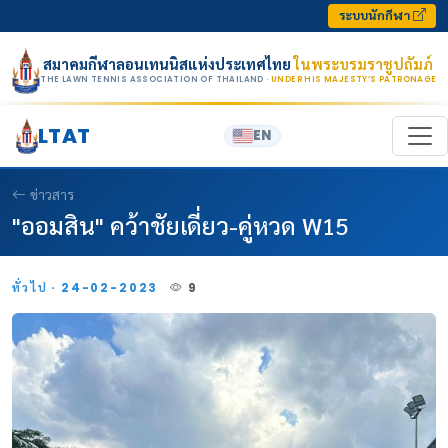
Skip to content
ระบบนักกีฬา
สมาคมกีฬาลอนเทนนิสแห่งประเทศไทย
ในพระบรมราชูปถัมภ์
THE LAWN TENNIS ASSOCIATION OF THAILAND
· UNDER HIS MAJESTY’S PATRONAGE
LTAT
EN
ข่าวสาร
"ออมสิน" คว้าชัยเดี่ยว-คู่หวด W15
ทั่วไป · 24-02-2023
9