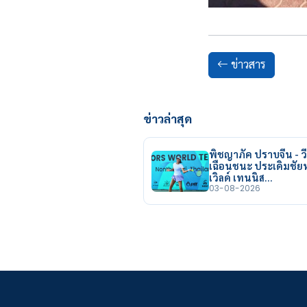
ข่าวสาร
ข่าวล่าสุด
พิชญาภัค ปราบจีน - วี
เฉือนชนะ ประเดิมชั
เวิลด์ เทนนิส…
03-08-2026