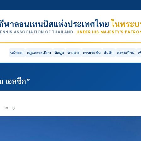
กีฬาลอนเทนนิสแห่งประเทศไทย
ในพระบร
TENNIS ASSOCIATION OF THAILAND
· UNDER HIS MAJESTY’S PATR
หน้าแรก
กฎและระเบียบ
ข้อมูล
ข่าวสาร
การแข่งขัน
อันดับ
ลงทะเบียน
เ
์ม เอลชีก”
3
16