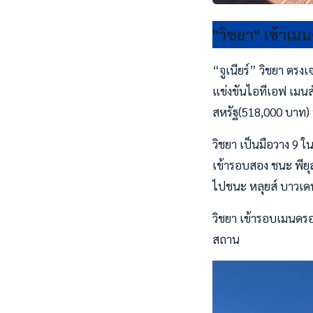
"วิชยา" เข้าเมน
“จูเนียร์” วิชยา ตร
แข่งขันไอทีเอฟ เมนส์
สหรัฐ(518,000 บาท) ท
วิชยา เป็นมือวาง 9 ใ
เข้ารอบสอง ชนะ พียุส
ไปชนะ หลุยส์ บาวเดน
วิชยา เข้ารอบเมนดรอ
สถาน