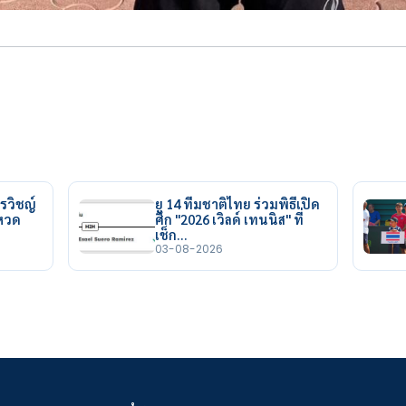
รวิชญ์
ยู 14 ทีมชาติไทย ร่วมพิธีเปิด
ยหวด
ศึก "2026 เวิลด์ เทนนิส" ที่
เช็ก…
03-08-2026