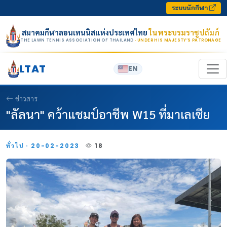
Skip to content
ระบบนักกีฬา
สมาคมกีฬาลอนเทนนิสแห่งประเทศไทย
ในพระบรมราชูปถัมภ์
THE LAWN TENNIS ASSOCIATION OF THAILAND
· UNDER HIS MAJESTY’S PATRONAGE
LTAT
EN
ข่าวสาร
"ลัลนา" คว้าแชมป์อาชีพ W15 ที่มาเลเซีย
ทั่วไป · 20-02-2023
18