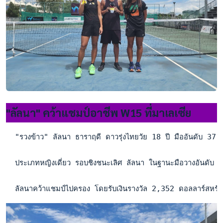
"ลัลนา" คว้าแชมป์อาชีพ W15 ที่มาเลเซีย
  "รวงข้าว" ลัลนา ธาราฤดี ดาวรุ่งไทยวัย 18 ปี มืออันดับ 371 ข
  ประเภทหญิงเดี่ยว รอบชิงชนะเลิศ ลัลนา ในฐานะมือวางอันดับ
  ลัลนาคว้าแชมป์ไปครอง โดยรับเงินรางวัล 2,352 ดอลลาร์สหร