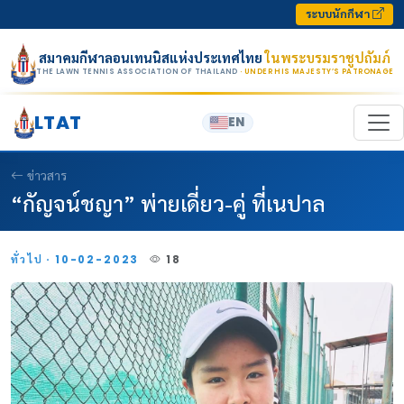
Skip to content
ระบบนักกีฬา
สมาคมกีฬาลอนเทนนิสแห่งประเทศไทย
ในพระบรมราชูปถัมภ์
THE LAWN TENNIS ASSOCIATION OF THAILAND
· UNDER HIS MAJESTY’S PATRONAGE
LTAT
EN
ข่าวสาร
“กัญจน์ชญา” พ่ายเดี่ยว-คู่ ที่เนปาล
ทั่วไป · 10-02-2023
18