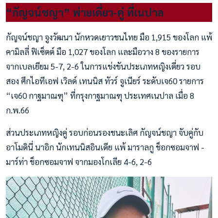
“กัญจน์ชญา” พ่ายเดี่ยว-คู่ ที่เนปาล
กัญจน์ชญา จูงวัฒนา นักหวดเยาวชนไทย มือ 1,915 ของโลก แพ้
คามิลลี่ ฟิเซ็ตต์ มือ 1,027 ของโลก และมือวาง 8 ของรายการ
จากเบลเยียม 5-7, 2-6 ในการแข่งขันประเภทหญิงเดี่ยว รอบ
สอง ศึกไอทีเอฟ เวิลด์ เทนนิส ทัวร์ จูเนียร์ ระดับเจ60 รายการ
“เจ60 กาฐมาณฑุ” ที่กรุงกาฐมาณฑุ ประเทศเนปาล เมื่อ 8
ก.พ.66
ส่วนประเภทหญิงคู่ รอบก่อนรองชนะเลิศ กัญจน์ชญา จับคู่กับ
อาโมดินี่ นาอิก นักเทนนิสอินเดีย แพ้ มาราลกู ช็อกซอมจาฟ -
มาร์ท่า ช็อกซอมจาฟ จากมองโกเลีย 4-6, 2-6