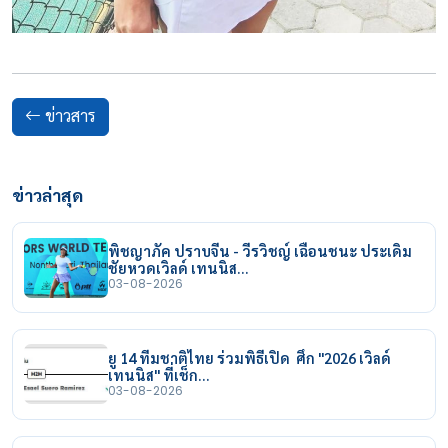
ข่าวสาร
ข่าวล่าสุด
พิชญาภัค ปราบจีน - วีรวิชญ์ เฉือนชนะ ประเดิม
ชัยหวดเวิลด์ เทนนิส…
03-08-2026
ยู 14 ทีมชาติไทย ร่วมพิธีเปิด ศึก "2026 เวิลด์
เทนนิส" ที่เช็ก…
03-08-2026