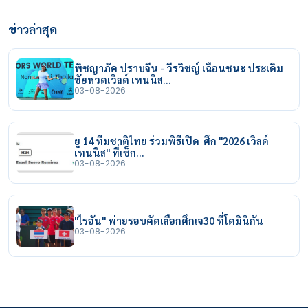
ข่าวล่าสุด
พิชญาภัค ปราบจีน - วีรวิชญ์ เฉือนชนะ ประเดิม
ชัยหวดเวิลด์ เทนนิส…
03-08-2026
ยู 14 ทีมชาติไทย ร่วมพิธีเปิด ศึก "2026 เวิลด์
เทนนิส" ที่เช็ก…
03-08-2026
"ไรอัน" พ่ายรอบคัดเลือกศึกเจ30 ที่โดมินิกัน
03-08-2026