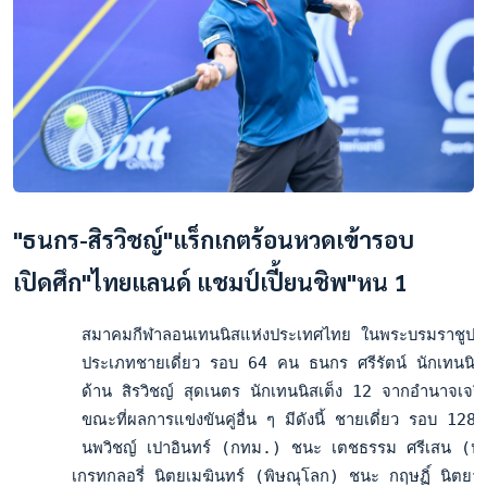
"ธนกร-สิรวิชญ์"แร็กเกตร้อนหวดเข้ารอบ
เปิดศึก"ไทยแลนด์ แชมป์เปี้ยนชิพ"หน 1
       สมาคมกีฬาลอนเทนนิสแห่งประเทศไทย ในพระบรมราชูปถัมภ์ 
       ประเภทชายเดี่ยว รอบ 64 คน ธนกร ศรีรัตน์ นักเทนนิสจ
       ด้าน สิรวิชญ์ สุดเนตร นักเทนนิสเต็ง 12 จากอำนาจเจร
       ขณะที่ผลการแข่งขันคู่อื่น ๆ มีดังนี้ ชายเดี่ยว รอ
       นพวิชญ์ เปาอินทร์ (กทม.) ชนะ เตชธรรม ศรีเสน (ประจว
      เกรทกลอรี่ นิตยเมฆินทร์ (พิษณุโลก) ชนะ กฤษฏิ์ นิต