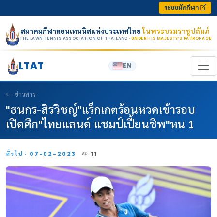
Skip to content
ระบบนักกีฬา
สมาคมกีฬาลอนเทนนิสแห่งประเทศไทย
ในพระบรมราชูปถัมภ์
THE LAWN TENNIS ASSOCIATION OF THAILAND
· UNDER HIS MAJESTY’S PATRONAGE
LTAT
EN
ข่าวสาร
"ธนกร-สิรวิชญ์"แร็กเกตร้อนหวดเข้ารอบ
เปิดศึก"ไทยแลนด์ แชมป์เปี้ยนชิพ"หน 1
ทั่วไป · 07-02-2023
11