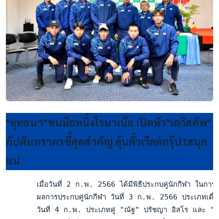
"ยุทธนา"ชนมือหนึ่งโรมาเนีย เปิดหัว"เดวิสคัพ"
กัปตันภราดรชี้สุดสำคัญ ลุ้นตั๋วเวิลด์กรุ๊ป1สนุก
แน่
       เมื่อวันที่ 2 ก.พ. 2566 ได้มีพิธีประกบคู่นักกีฬา ในกา
       ผลการประกบคู่นักกีฬา วันที่ 3 ก.พ. 2566 ประเภทเดี่ยว
       วันที่ 4 ก.พ. ประเภทคู่ "ณัฐ" ปรัชญา อิสโร และ "แซค