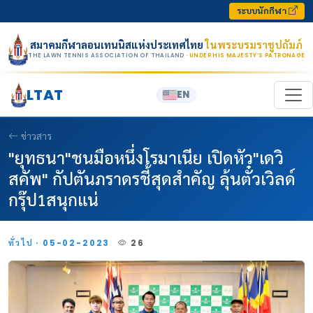
Skip to content
ระบบนักกีฬา
สมาคมกีฬาลอนเทนนิสแห่งประเทศไทย
ในพระบรมราชูปถัมภ์
THE LAWN TENNIS ASSOCIATION OF THAILAND
· UNDER HIS MAJESTY’S PATRONAGE
LTAT
EN
ข่าวสาร
"ยุทธนา"ชนมือหนึ่งโรมาเนีย เปิดหัว"เดวิ
สคัพ" กัปตันภราดรชี้สุดสำคัญ ลุ้นตั๋วเวิลด์
กรุ๊ป1สนุกแน่
ทั่วไป · 05-02-2023
26