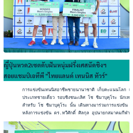
ญี่ปุ่นหวด2เซตดับฝันหนุ่มฝรั่งเศสนัดชิงฯ
สอยแชมป์เอทีพี "ไทยแลนด์ เทนนิส ทัวร์"
       การแข่งขันเทนนิสอาชีพชายนานาชาติ เก็บคะแนนโลก เอทีพ
       ประเภทชายเดี่ยว รอบชิงชนะเลิศ โช ชิมาบุคุโระ นักเทนนิ
       สำหรับ โช ชิมาบุคุโระ นั้น เดินทางมาร่วมการแข่งขัน เอ
       หลังการแข่งขัน ดร.ทวีศักดิ์ ศิลกุล อุปนายกสมาคมกีฬ