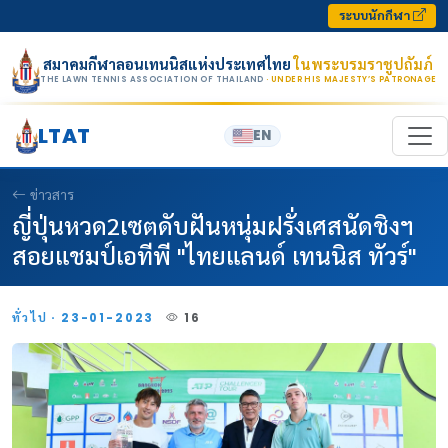
Skip to content
ระบบนักกีฬา
สมาคมกีฬาลอนเทนนิสแห่งประเทศไทย
ในพระบรมราชูปถัมภ์
THE LAWN TENNIS ASSOCIATION OF THAILAND
· UNDER HIS MAJESTY’S PATRONAGE
LTAT
EN
ข่าวสาร
ญี่ปุ่นหวด2เซตดับฝันหนุ่มฝรั่งเศสนัดชิงฯ
สอยแชมป์เอทีพี "ไทยแลนด์ เทนนิส ทัวร์"
ทั่วไป · 23-01-2023
16