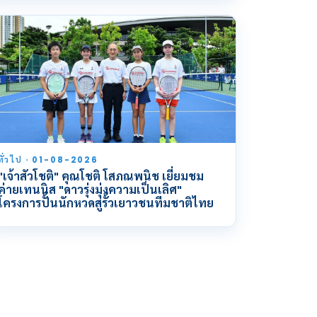
ทั่วไป · 01-08-2026
"เจ้าสัวโชติ" คุณโชติ โสภณพนิช เยี่ยมชม
ค่ายเทนนิส "ดาวรุ่งมุ่งความเป็นเลิศ"
โครงการปั้นนักหวดสู่รั้วเยาวชนทีมชาติไทย