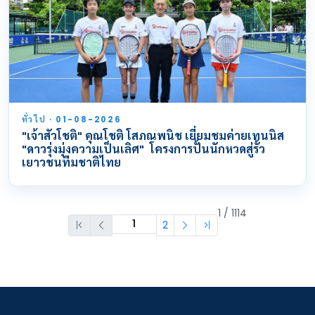
ทั่วไป · 01-08-2026
"เจ้าสัวโชติ" คุณโชติ โสภณพนิช เยี่ยมชมค่ายเทนนิส
"ดาวรุ่งมุ่งความเป็นเลิศ" โครงการปั้นนักหวดสู่รั้ว
เยาวชนทีมชาติไทย
1 / 1114
2