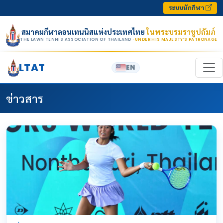
Skip to content
ระบบนักกีฬา
สมาคมกีฬาลอนเทนนิสแห่งประเทศไทย
ในพระบรมราชูปถัมภ์
THE LAWN TENNIS ASSOCIATION OF THAILAND
· UNDER HIS MAJESTY’S PATRONAGE
LTAT
EN
ข่าวสาร