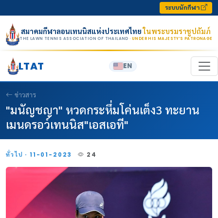
Skip to content
ระบบนักกีฬา
สมาคมกีฬาลอนเทนนิสแห่งประเทศไทย
ในพระบรมราชูปถัมภ์
THE LAWN TENNIS ASSOCIATION OF THAILAND
· UNDER HIS MAJESTY’S PATRONAGE
LTAT
EN
ข่าวสาร
"มนัญชญา" หวดกระหึ่มโค่นเต็ง3 ทะยาน
เมนดรอว์เทนนิส"เอสเอที"
ทั่วไป · 11-01-2023
24