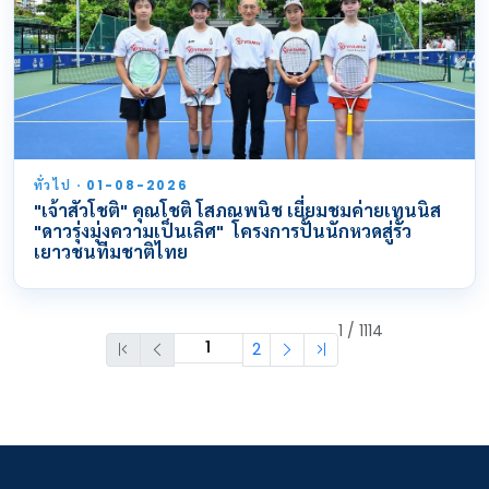
ทั่วไป · 01-08-2026
"เจ้าสัวโชติ" คุณโชติ โสภณพนิช เยี่ยมชมค่ายเทนนิส
"ดาวรุ่งมุ่งความเป็นเลิศ" โครงการปั้นนักหวดสู่รั้ว
เยาวชนทีมชาติไทย
1 / 1114
2