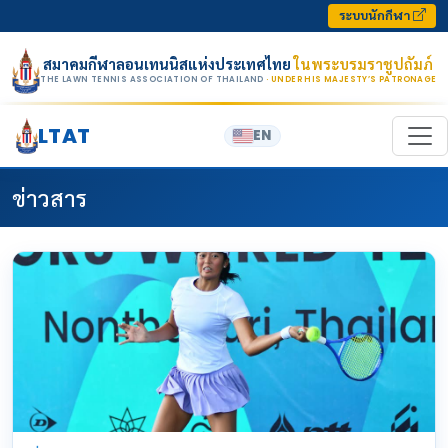
Skip to content
ระบบนักกีฬา
สมาคมกีฬาลอนเทนนิสแห่งประเทศไทย
ในพระบรมราชูปถัมภ์
THE LAWN TENNIS ASSOCIATION OF THAILAND
· UNDER HIS MAJESTY’S PATRONAGE
LTAT
EN
ข่าวสาร