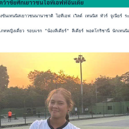
ิมคว้าชัยศึกเยาวชนไอทีเอฟที่อินเดีย
ันเทนนิสเยาวชนนานาชาติ ไอทีเอฟ เวิลด์ เทนนิส ทัวร์ จูเนียร์ ระ
หญิงเดี่ยว รอบแรก "น้องลีเดียร์" ลีเดียร์ พอดโกริชานี่ นักเทน