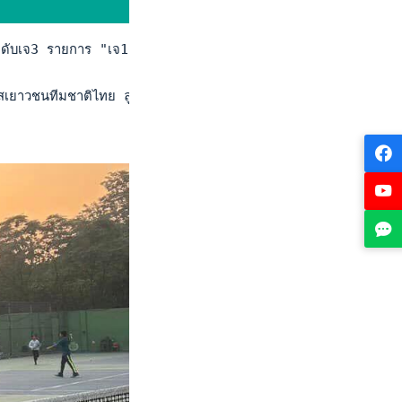
ดับเจ3 รายการ "เจ100 ชานดิการ์" ที่ประเทศอินเดีย เมื่อวันที่ 2
นิสเยาวชนทีมชาติไทย ลูกครึ่งไทย-รัสเซีย มือ 323 เยาวชนโลก แล