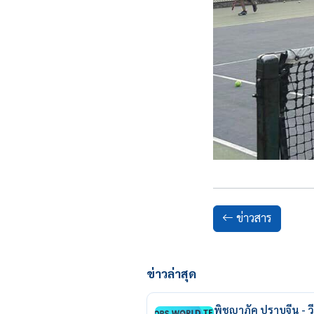
ข่าวสาร
ข่าวล่าสุด
พิชญาภัค ปราบจีน - วี