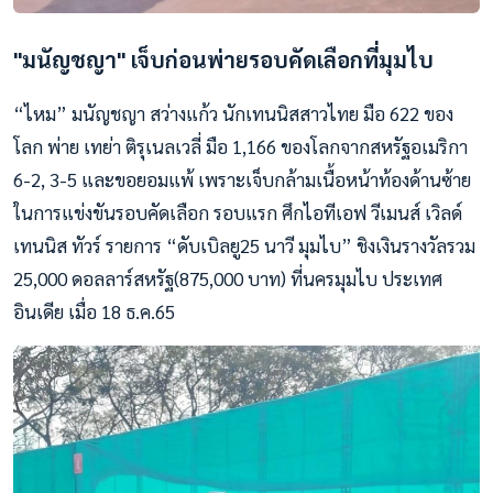
"มนัญชญา" เจ็บก่อนพ่ายรอบคัดเลือกที่มุมไบ
“ไหม” มนัญชญา สว่างแก้ว นักเทนนิสสาวไทย มือ 622 ของ
โลก พ่าย เทย่า ติรุเนลเวลี่ มือ 1,166 ของโลกจากสหรัฐอเมริกา
6-2, 3-5 และขอยอมแพ้ เพราะเจ็บกล้ามเนื้อหน้าท้องด้านซ้าย
ในการแข่งขันรอบคัดเลือก รอบแรก ศึกไอทีเอฟ วีเมนส์ เวิลด์
เทนนิส ทัวร์ รายการ “ดับเบิลยู25 นาวี มุมไบ” ชิงเงินรางวัลรวม
25,000 ดอลลาร์สหรัฐ(875,000 บาท) ที่นครมุมไบ ประเทศ
อินเดีย เมื่อ 18 ธ.ค.65