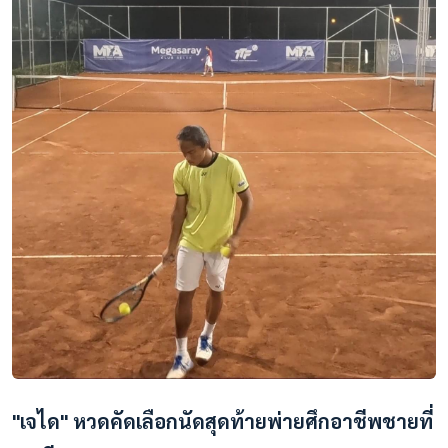
"เจได" หวดคัดเลือกนัดสุดท้ายพ่ายศึกอาชีพชายที่