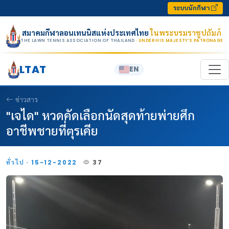
Skip to content
ระบบนักกีฬา
สมาคมกีฬาลอนเทนนิสแห่งประเทศไทย
ในพระบรมราชูปถัมภ์
THE LAWN TENNIS ASSOCIATION OF THAILAND
· UNDER HIS MAJESTY’S PATRONAGE
LTAT
EN
ข่าวสาร
"เจได" หวดคัดเลือกนัดสุดท้ายพ่ายศึก
อาชีพชายที่ตุรเคีย
ทั่วไป · 15-12-2022
37