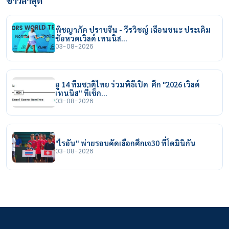
ข่าวล่าสุด
พิชญาภัค ปราบจีน - วีรวิชญ์ เฉือนชนะ ประเดิม
ชัยหวดเวิลด์ เทนนิส…
03-08-2026
ยู 14 ทีมชาติไทย ร่วมพิธีเปิด ศึก "2026 เวิลด์
เทนนิส" ที่เช็ก…
03-08-2026
"ไรอัน" พ่ายรอบคัดเลือกศึกเจ30 ที่โดมินิกัน
03-08-2026