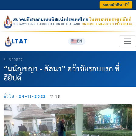
Skip to content
ระบบนักกีฬา
สมาคมกีฬาลอนเทนนิสแห่งประเทศไทย
ในพระบรมราชูปถัมภ์
THE LAWN TENNIS ASSOCIATION OF THAILAND
· UNDER HIS MAJESTY’S PATRONAGE
LTAT
EN
ข่าวสาร
“มนัญชญา - ลัลนา” คว้าชัยรอบแรก ที่
อียิปต์
ทั่วไป · 24-11-2022
18