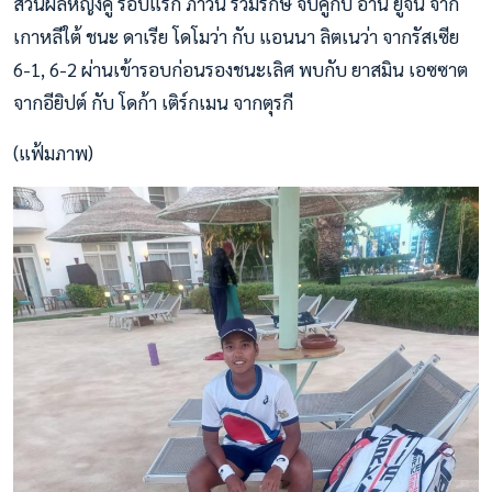
ส่วนผลหญิงคู่ รอบแรก ภาวินี ร่วมรักษ์ จับคู่กับ อาน ยูจิน จาก
เกาหลีใต้ ชนะ ดาเรีย โดโมว่า กับ แอนนา ลิตเนว่า จากรัสเซีย
6-1, 6-2 ผ่านเข้ารอบก่อนรองชนะเลิศ พบกับ ยาสมิน เอซซาต
จากอียิปต์ กับ โดก้า เติร์กเมน จากตุรกี
(แฟ้มภาพ)