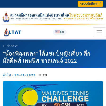
Skip to content
ระบบนักกีฬา
สมาคมกีฬาลอนเทนนิสแห่งประเทศไทย
ในพระบรมราชูปถัมภ์
THE LAWN TENNIS ASSOCIATION OF THAILAND
· UNDER HIS MAJESTY’S PATRONAGE
LTAT
EN
ข่าวสาร
"น้องพิณเพลง" ได้แชมป์หญิงเดี่ยว ศึก
มัลดีฟส์ เทนนิส ชาลเลนจ์ 2022
ทั่วไป · 23-11-2022
29