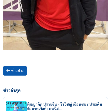
ข่าวสาร
ข่าวล่าสุด
พิชญาภัค ปราบจีน - วีรวิชญ์ เฉือนชนะ ประเดิม
ชัยหวดเวิลด์ เทนนิส…