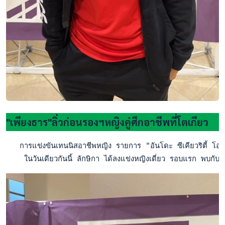
"เพียงธาร"ลิ่วก่อนรองฯหญิงคู่ศึกอาชีพที่โตเกียว
   การแข่งขันเทนนิสอาชีพหญิง รายการ "อันโดะ ซีเคียวริตี้ โอเ
    ในวันเดียวกันนี้ ลักษิกา ได้ลงแข่งหญิงเดี่ยว รอบแรก พบกับ