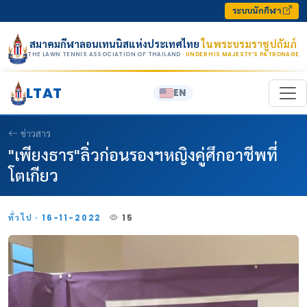
Skip to content
ระบบนักกีฬา
สมาคมกีฬาลอนเทนนิสแห่งประเทศไทย
ในพระบรมราชูปถัมภ์
THE LAWN TENNIS ASSOCIATION OF THAILAND
· UNDER HIS MAJESTY’S PATRONAGE
LTAT
EN
ข่าวสาร
"เพียงธาร"ลิ่วก่อนรองฯหญิงคู่ศึกอาชีพที่
โตเกียว
ทั่วไป · 16-11-2022
15