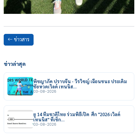
ข่าวสาร
ข่าวล่าสุด
พิชญาภัค ปราบจีน - วีรวิชญ์ เฉือนชนะ ประเดิม
ชัยหวดเวิลด์ เทนนิส…
03-08-2026
ยู 14 ทีมชาติไทย ร่วมพิธีเปิด ศึก "2026 เวิลด์
เทนนิส" ที่เช็ก…
03-08-2026