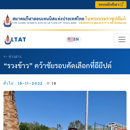
Skip to content
ระบบนักกีฬา
สมาคมกีฬาลอนเทนนิสแห่งประเทศไทย
ในพระบรมราชูปถัมภ์
THE LAWN TENNIS ASSOCIATION OF THAILAND
· UNDER HIS MAJESTY’S PATRONAGE
LTAT
EN
ข่าวสาร
“รวงข้าว” คว้าชัยรอบคัดเลือกที่อียืปต์
ทั่วไป · 15-11-2022
18