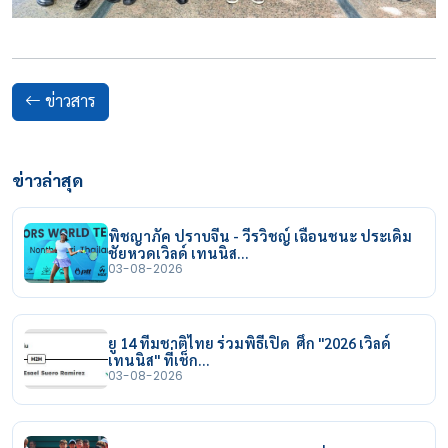
ข่าวสาร
ข่าวล่าสุด
พิชญาภัค ปราบจีน - วีรวิชญ์ เฉือนชนะ ประเดิม
ชัยหวดเวิลด์ เทนนิส…
03-08-2026
ยู 14 ทีมชาติไทย ร่วมพิธีเปิด ศึก "2026 เวิลด์
เทนนิส" ที่เช็ก…
03-08-2026