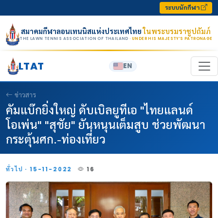
Skip to content
ระบบนักกีฬา
สมาคมกีฬาลอนเทนนิสแห่งประเทศไทย
ในพระบรมราชูปถัมภ์
THE LAWN TENNIS ASSOCIATION OF THAILAND
· UNDER HIS MAJESTY’S PATRONAGE
LTAT
EN
ข่าวสาร
คัมแบ๊กยิ่งใหญ่ ดับเบิลยูทีเอ "ไทยแลนด์
โอเพ่น" "สุชัย" ยันหนุนเต็มสูบ ช่วยพัฒนา
กระตุ้นศก.-ท่องเที่ยว
ทั่วไป · 15-11-2022
16