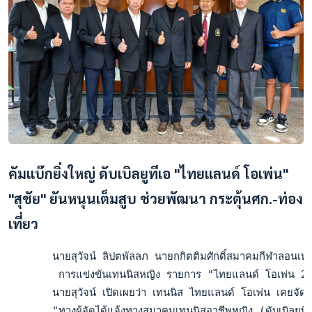
คัมแบ๊กยิ่งใหญ่ ดับเบิลยูทีเอ "ไทยแลนด์ โอเพ่น"
"สุชัย" ยันหนุนเต็มสูบ ช่วยพัฒนา กระตุ้นศก.-ท่อง
เที่ยว
       นายสุวัจน์ ลิปตพัลลภ นายกกิตติมศักดิ์สมาคมกีฬาลอนเท
        การแข่งขันเทนนิสหญิง รายการ "ไทยแลนด์ โอเพ่น 2023
       นายสุวัจน์ เปิดเผยว่า เทนนิส ไทยแลนด์ โอเพ่น เคยจัดกา
       "ทางผู้จัดได้แจ้งทางสมาคมเทนนิสอาชีพหญิง (ดับเบิลยูทีเอ