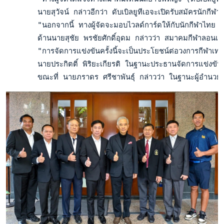
       นายสุวัจน์ กล่าวอีกว่า ดับเบิลยูทีเอจะเปิดรับสมัครนักกีฬ
       "นอกจากนี้ ทางผู้จัดจะมอบไวลด์การ์ดให้กับนักกีฬาไทย ทั้
       ด้านนายสุชัย พรชัยศักดิ์อุดม กล่าวว่า สมาคมกีฬาลอนเทนนิ
       "การจัดการแข่งขันครั้งนี้จะเป็นประโยชน์ต่อวงการกีฬาเทนนิ
       นายประกิตติ์ พิริยะเกียรติ ในฐานะประธานจัดการแข่งขัน ก
       ขณะที่ นายภราดร ศรีชาพันธุ์ กล่าวว่า ในฐานะผู้อำนวยการก