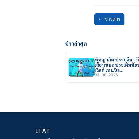
ข่าวสาร
ข่าวล่าสุด
พิชญาภัค ปราบจีน - วี
เฉือนชนะ ประเดิมชั
เวิลด์ เทนนิส…
03-08-2026
LTAT