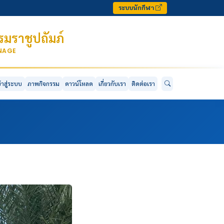
ระบบนักกีฬา
มราชูปถัมภ์
ONAGE
ข้าสู่ระบบ
ภาพกิจกรรม
ดาวน์โหลด
เกี่ยวกับเรา
ติดต่อเรา