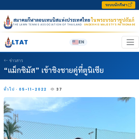
Skip to content
ระบบนักกีฬา
สมาคมกีฬาลอนเทนนิสแห่งประเทศไทย
ในพระบรมราชูปถัมภ์
THE LAWN TENNIS ASSOCIATION OF THAILAND
· UNDER HIS MAJESTY’S PATRONAGE
LTAT
EN
ข่าวสาร
“แม็กซิมัส” เข้าชิงชายคู่ที่ตูนิเซีย
ทั่วไป · 05-11-2022
37