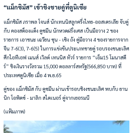
“แม็กซิมัส” เข้าชิงชายคู่ที่ตูนิเซีย
แม็กซิมัส ภราพล โจนส์ นักเทนนิสลูกครึ่งไทย-ออสเตรเลีย จับคู่
กับ คองสต็องแต็ง คูซมีน นักหวดฝรั่งเศส เป็นมือวาง 2 ของ
รายการ เอาชนะ เฉวียน ซุน - เซิง ถัง คู่มือวาง 4 ของรายการจาก
จีน 7-6(3), 7-6(5) ในการแข่งขันประเภทชายคู่ รอบรองชนะเลิศ
ศึกไอทีเอฟ เมนส์ เวิลด์ เทนนิส ทัวร์ รายการ “เอ็ม15 โมนาสตี
ร์” ชิงเงินรางวัลรวม 15,000 ดอลลาร์สหรัฐ(566,850 บาท) ที่
ประเทศตูนิเซีย เมื่อ 4 พ.ย.65
คู่ของ แม็กซิมัส กับ คูซมีน ผ่านเข้ารอบชิงงชนะเลิศ พบกับ ยาน
นิก โอพิตซ์ - มาลิก สไตเนอร์ คู่จากเยอรมนี
(แฟ้มภาพ)