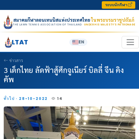
Skip to content
ระบบนักกีฬา
สมาคมกีฬาลอนเทนนิสแห่งประเทศไทย
ในพระบรมราชูปถัมภ์
THE LAWN TENNIS ASSOCIATION OF THAILAND
· UNDER HIS MAJESTY’S PATRONAGE
LTAT
EN
ข่าวสาร
3 เด็กไทย ลัดฟ้าสู้ศึกจูเนียร์ บิลลี่ จีน คิง
คัพ
ทั่วไป · 28-10-2022
14