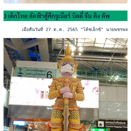
3 เด็กไทย ลัดฟ้าสู้ศึกจูเนียร์ บิลลี่ จีน คิง คัพ
       เมื่อคืนวันที่ 27 ต.ค. 2565 "โค้ชเอ็กซ์" นายพชรพล คำส