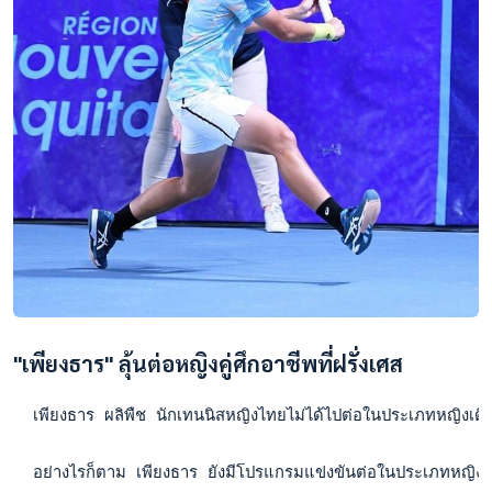
"เพียงธาร" ลุ้นต่อหญิงคู่ศึกอาชีพที่ฝรั่งเศส
  เพียงธาร ผลิพืช นักเทนนิสหญิงไทยไม่ได้ไปต่อในประเภทหญิงเดี
  อย่างไรก็ตาม เพียงธาร ยังมีโปรแกรมแข่งขันต่อในประเภทหญิงค