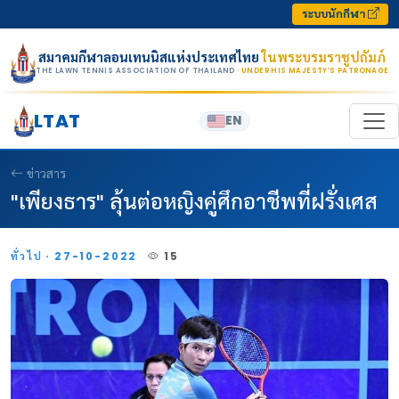
Skip to content
ระบบนักกีฬา
สมาคมกีฬาลอนเทนนิสแห่งประเทศไทย
ในพระบรมราชูปถัมภ์
THE LAWN TENNIS ASSOCIATION OF THAILAND
· UNDER HIS MAJESTY’S PATRONAGE
LTAT
EN
ข่าวสาร
"เพียงธาร" ลุ้นต่อหญิงคู่ศึกอาชีพที่ฝรั่งเศส
ทั่วไป · 27-10-2022
15