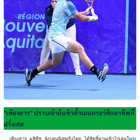
"เพียงธาร" ปราบเจ้าถิ่นซิวตั๋วเมนดรอว์ศึกอาชีพที่
ฝรั่งเศส
  เพียงธาร ผลิพืช นักเทนนิสหญิงไทย ได้สิทธิ์ผ่านเข้าไปเล่นใ