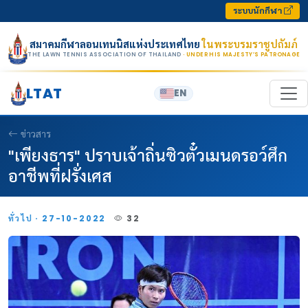
Skip to content
ระบบนักกีฬา
สมาคมกีฬาลอนเทนนิสแห่งประเทศไทย
ในพระบรมราชูปถัมภ์
THE LAWN TENNIS ASSOCIATION OF THAILAND
· UNDER HIS MAJESTY’S PATRONAGE
LTAT
EN
ข่าวสาร
"เพียงธาร" ปราบเจ้าถิ่นซิวตั๋วเมนดรอว์ศึก
อาชีพที่ฝรั่งเศส
ทั่วไป · 27-10-2022
32