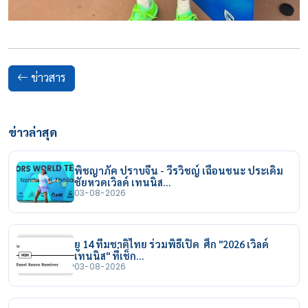
ข่าวสาร
ข่าวล่าสุด
พิชญาภัค ปราบจีน - วีรวิชญ์ เฉือนชนะ ประเดิม
ชัยหวดเวิลด์ เทนนิส…
03-08-2026
ยู 14 ทีมชาติไทย ร่วมพิธีเปิด ศึก "2026 เวิลด์
เทนนิส" ที่เช็ก…
03-08-2026