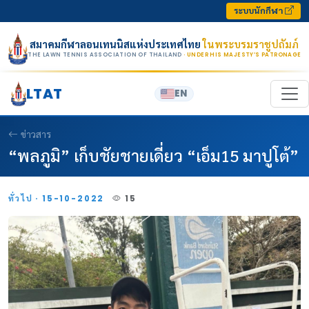
Skip to content
ระบบนักกีฬา
สมาคมกีฬาลอนเทนนิสแห่งประเทศไทย
ในพระบรมราชูปถัมภ์
THE LAWN TENNIS ASSOCIATION OF THAILAND
· UNDER HIS MAJESTY’S PATRONAGE
LTAT
EN
ข่าวสาร
“พลภูมิ” เก็บชัยชายเดี่ยว “เอ็ม15 มาปูโต้”
ทั่วไป · 15-10-2022
15