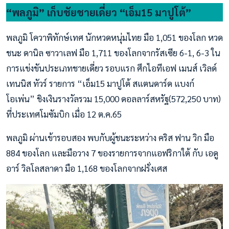
“พลภูมิ” เก็บชัยชายเดี่ยว “เอ็ม15 มาปูโต้”
พลภูมิ โควาพิทักษ์เทศ นักหวดหนุ่มไทย มือ 1,051 ของโลก หวด
ชนะ ดานิล ซาวาเลฟ มือ 1,711 ของโลกจากรัสเซีย 6-1, 6-3 ใน
การแข่งขันประเภทชายเดี่ยว รอบแรก ศึกไอทีเอฟ เมนส์ เวิลด์
เทนนิส ทัวร์ รายการ “เอ็ม15 มาปูโต้ สแตนดาร์ด แบงก์
โอเพ่น” ชิงเงินรางวัลรวม 15,000 ดอลลาร์สหรัฐ(572,250 บาท)
ที่ประเทศโมซัมบิก เมื่อ 12 ต.ค.65
พลภูมิ ผ่านเข้ารอบสอง พบกับผู้ชนะระหว่าง คริส ฟาน วิก มือ
884 ของโลก และมือวาง 7 ของรายการจากแอฟริกาใต้ กับ เอดู
อาร์ วิลโลสลาดา มือ 1,168 ของโลกจากฝรั่งเศส