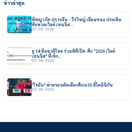
ข่าวล่าสุด
พิชญาภัค ปราบจีน - วีรวิชญ์ เฉือนชนะ ประเดิม
ชัยหวดเวิลด์ เทนนิส…
03-08-2026
ยู 14 ทีมชาติไทย ร่วมพิธีเปิด ศึก "2026 เวิลด์
เทนนิส" ที่เช็ก…
03-08-2026
"ไรอัน" พ่ายรอบคัดเลือกศึกเจ30 ที่โดมินิกัน
03-08-2026