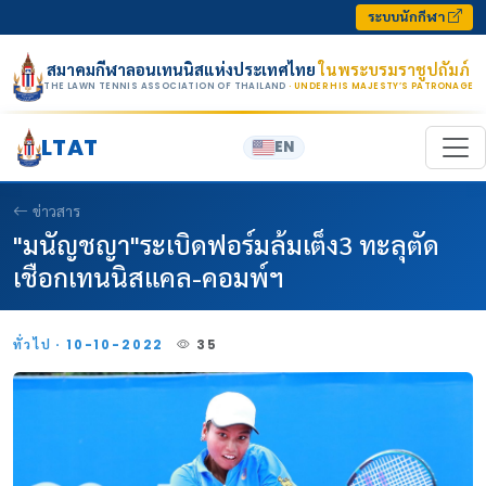
Skip to content
ระบบนักกีฬา
สมาคมกีฬาลอนเทนนิสแห่งประเทศไทย
ในพระบรมราชูปถัมภ์
THE LAWN TENNIS ASSOCIATION OF THAILAND
· UNDER HIS MAJESTY’S PATRONAGE
LTAT
EN
ข่าวสาร
"มนัญชญา"ระเบิดฟอร์มล้มเต็ง3 ทะลุตัด
เชือกเทนนิสแคล-คอมพ์ฯ
ทั่วไป · 10-10-2022
35