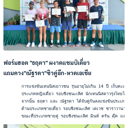
ฟอร์มฮอต "ธฤตา" ผงาดแชมป์เดี่ยว
แถมควง"ณัฐรดา"ซิวคู่อีก-หวดเอเชีย
       การแข่งขันเทนนิสเยาวชน รุ่นอายุไม่เกิน 14 ปี เก็บคะ
       ประเภทหญิงเดี่ยว รอบชิงชนะเลิศ นักเทนนิสดาวรุ่งไทย
       จากนั้น ธฤตา และ ณัฐรดา ได้จับคู่กันลงแข่งขันประเภท
       ด้านประเภทชายเดี่ยว รอบชิงชนะเลิศ เดเวช ซาราวานา
       ขณะที่ประเภทชายคู่ รอบชิงชนะเลิศ มินห์ ตรัน ดุ๊ค แล