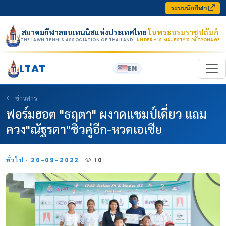
Skip to content
ระบบนักกีฬา
สมาคมกีฬาลอนเทนนิสแห่งประเทศไทย
ในพระบรมราชูปถัมภ์
THE LAWN TENNIS ASSOCIATION OF THAILAND
· UNDER HIS MAJESTY’S PATRONAGE
LTAT
EN
ข่าวสาร
ฟอร์มฮอต "ธฤตา" ผงาดแชมป์เดี่ยว แถม
ควง"ณัฐรดา"ซิวคู่อีก-หวดเอเชีย
ทั่วไป · 26-09-2022
10