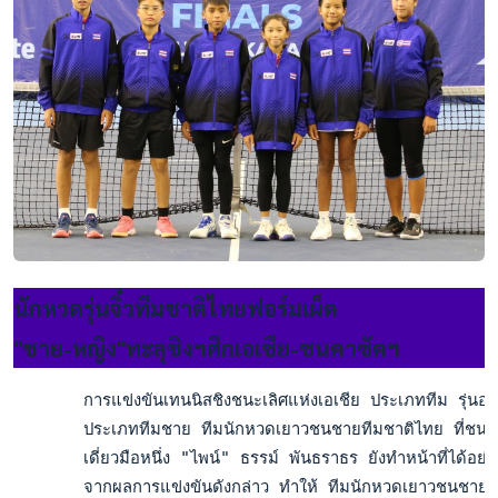
นักหวดรุ่นจิ๋วทีมชาติไทยฟอร์มเผ็ด
"ชาย-หญิง"ทะลุชิงฯศึกเอเชีย-ชนคาซัคฯ
       การแข่งขันเทนนิสชิงชนะเลิศแห่งเอเชีย ประเภททีม รุ่นอา
       ประเภททีมชาย ทีมนักหวดเยาวชนชายทีมชาติไทย ที่ชนะมา 
       เดี่ยวมือหนึ่ง "ไพน์" ธรรม์ พันธราธร ยังทำหน้าที่ได้
       จากผลการแข่งขันดังกล่าว ทำให้ ทีมนักหวดเยาวชนชายทีม