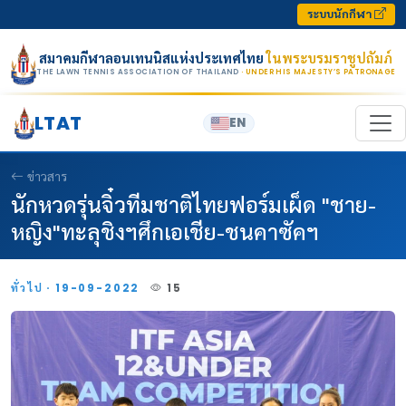
Skip to content
ระบบนักกีฬา
สมาคมกีฬาลอนเทนนิสแห่งประเทศไทย
ในพระบรมราชูปถัมภ์
THE LAWN TENNIS ASSOCIATION OF THAILAND
· UNDER HIS MAJESTY’S PATRONAGE
LTAT
EN
ข่าวสาร
นักหวดรุ่นจิ๋วทีมชาติไทยฟอร์มเผ็ด "ชาย-
หญิง"ทะลุชิงฯศึกเอเชีย-ชนคาซัคฯ
ทั่วไป · 19-09-2022
15