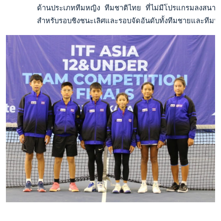
       ด้านประเภททีมหญิง ทีมชาติไทย ที่ไม่มีโปรแกรมลงสนามแข
       สำหรับรอบชิงชนะเลิศและรอบจัดอันดับทั้งทีมชายและทีมหญ