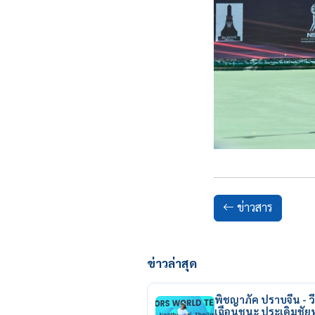
ข่าวสาร
ข่าวล่าสุด
พิชญาภัค ปราบจีน - วี
เฉือนชนะ ประเดิมชั