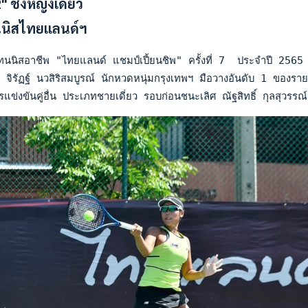
 ชิงหญิงเดี่ยว
นนิสไทยแลนด์ฯ
นนิสอาชีพ "ไทยแลนด์ แชมป์เปี้ยนชิพ" ครั้งที่ 7  ประจำปี 2565
ิรัฏฐ์ นวสิริสมบูรณ์ นักหวดหนุ่มกรุงเทพฯ มือวางอันดับ 1 ของร
ข่งขันคู่อื่น ประเภทชายเดี่ยว รอบก่อนชนะเลิศ ณัฐสิทธิ์ กุลสุ