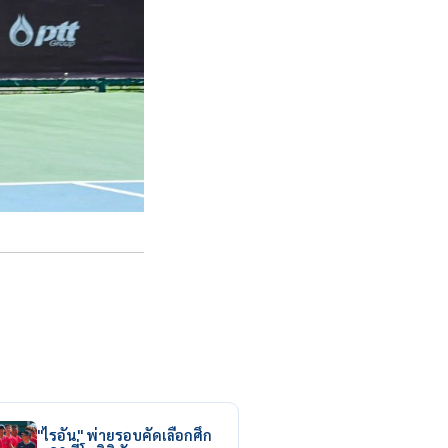
"ไรอัน" พ่ายรอบคัดเลือกศึก