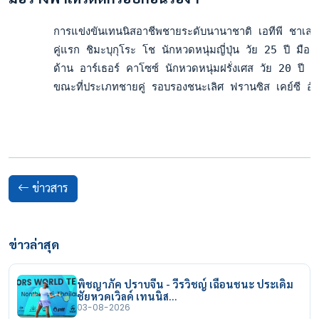
       การแข่งขันเทนนิสอาชีพชายระดับนานาชาติ เอทีพี ชาเลน
       คู่แรก ชิมะบุกุโระ โช นักหวดหนุ่มญี่ปุ่น วัย 25 ปี 
       ด้าน อาร์เธอร์ คาโซซ์ นักหวดหนุ่มฝรั่งเศส วัย 20 ปี
       ขณะที่ประเภทชายคู่ รอบรองชนะเลิศ ฟรานซิส เคย์ซี อัลแ
ข่าวสาร
ข่าวล่าสุด
พิชญาภัค ปราบจีน - วีรวิชญ์ เฉือนชนะ ประเดิม
ชัยหวดเวิลด์ เทนนิส…
03-08-2026