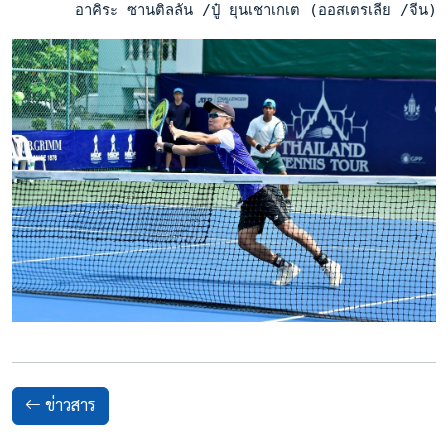
       อาคิระ ซานติลลัน /ปู๋ ยุนเชาเกเต (ออสเตรเลีย /จีน)
ข่าวสาร