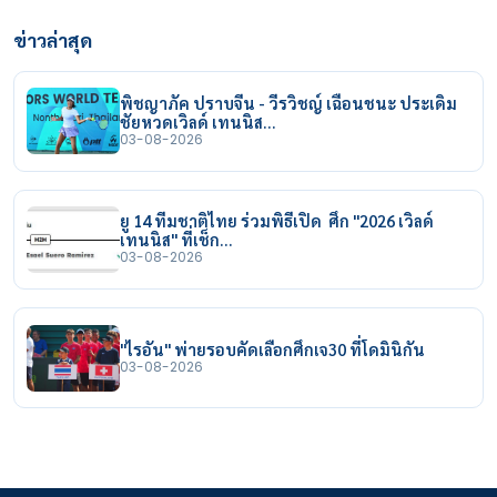
ข่าวล่าสุด
พิชญาภัค ปราบจีน - วีรวิชญ์ เฉือนชนะ ประเดิม
ชัยหวดเวิลด์ เทนนิส…
03-08-2026
ยู 14 ทีมชาติไทย ร่วมพิธีเปิด ศึก "2026 เวิลด์
เทนนิส" ที่เช็ก…
03-08-2026
"ไรอัน" พ่ายรอบคัดเลือกศึกเจ30 ที่โดมินิกัน
03-08-2026