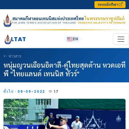
Skip to content
ระบบนักกีฬา
สมาคมกีฬาลอนเทนนิสแห่งประเทศไทย
ในพระบรมราชูปถัมภ์
THE LAWN TENNIS ASSOCIATION OF THAILAND
· UNDER HIS MAJESTY’S PATRONAGE
LTAT
EN
ข่าวสาร
หนุ่มญวนเฉือนอิตาลี-คู่ไทยสุดต้าน หวดเอที
พี "ไทยแลนด์ เทนนิส ทัวร์"
ทั่วไป · 08-09-2022
17