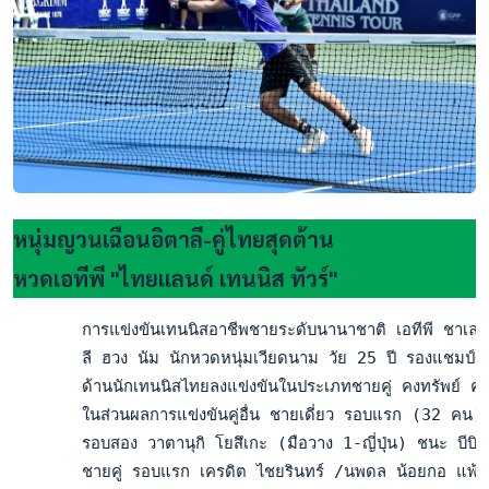
หนุ่มญวนเฉือนอิตาลี-คู่ไทยสุดต้าน
หวดเอทีพี "ไทยแลนด์ เทนนิส ทัวร์"
       การแข่งขันเทนนิสอาชีพชายระดับนานาชาติ เอทีพี ชาเลน
       ลี ฮวง นัม นักหวดหนุ่มเวียดนาม วัย 25 ปี รองแชมป์ศ
       ด้านนักเทนนิสไทยลงแข่งขันในประเภทชายคู่ คงทรัพย์ คงค
       ในส่วนผลการแข่งขันคู่อื่น ชายเดี่ยว รอบแรก (32 ค
       รอบสอง วาตานุกิ โยสึเกะ (มือวาง 1-ญี่ปุ่น) ชนะ บีบิ
       ชายคู่ รอบแรก เครดิต ไชยรินทร์ /นพดล น้อยกอ แพ้ เ