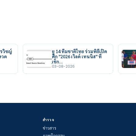
รวิชญ์
ยู 14 ทีมชาติไทย ร่วมพิธีเปิด
ยหวด
ศึก "2026 เวิลด์ เทนนิส" ที่
เช็ก…
03-08-2026
สำรวจ
ข่าวสาร
ภาพกิจกรรม