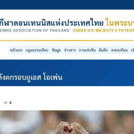
กีฬาลอนเทนนิสแห่งประเทศไทย
ในพระบร
TENNIS ASSOCIATION OF THAILAND
· UNDER HIS MAJESTY’S PATR
หน้าแรก
กฎและระเบียบ
ข้อมูล
ข่าวสาร
การแข่งขัน
อันดับ
ลงทะเบียน
เ
ลังตกรอบยูเอส โอเพ่น
2
9