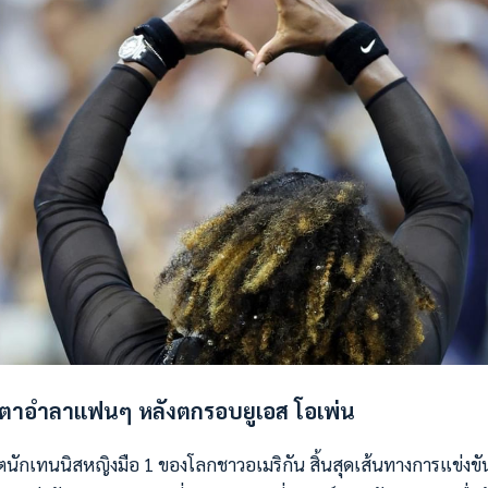
น้ำตาอำลาแฟนๆ หลังตกรอบยูเอส โอเพ่น
อดีตนักเทนนิสหญิงมือ 1 ของโลกชาวอเมริกัน สิ้นสุดเส้นทางการแข่ง