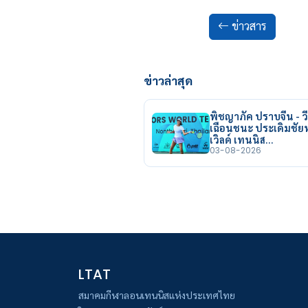
ข่าวสาร
ข่าวล่าสุด
พิชญาภัค ปราบจีน - วี
เฉือนชนะ ประเดิมชั
เวิลด์ เทนนิส…
03-08-2026
LTAT
สมาคมกีฬาลอนเทนนิสแห่งประเทศไทย