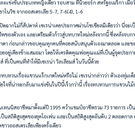
ลงแข่งขันประเภทหญิงเดี่ยว รอบสาม ที่นิวยอร์ก สหรัฐอเมริกา เมื่อว
ยาโนวิช จากออสเตรเลีย 5-7, 7-6(4), 1-6
ิดฉากไม่กี่สัปดาห์ เซเรน่าเคยประกาศผ่านโซเชียลมีเดียวว่า นี่จะเป
ของตัวเอง และเตรียมตัวก้าวสู่บทบาทใหม่หลังจากนี้ ซึ่งหลังจบการ
น้ำตา ก่อนกล่าวขอบคุณทุกคนที่คอยสนับสนุนตัวเองมาตลอด และ
อยอยู่เคียงข้างเสมอมา โดยให้เครดิตคุณพ่อคุณแม่ที่เป็นผู้จุดประกาย
มส์ ที่เป็นคนที่ทำให้มีเซเรน่า วิลเลียมส์ ในวันนี้ด้วย
า จะทบทวนเรื่องแขวนแร็กเกตใหม่หรือไม่ เซเรน่ากล่าวว่า ตัวเองทุ่มเต็ม
เสียใจที่น่าจะกลับมาแข่งขันในปีนี้เร็วกว่านี้ เรื่องทบทวนการแขวนไม้
ันเทนนิสอาชีพมาตั้งแต่ปี 1995 คว้าแชมป์อาชีพรวม 73 รายการ เ
ึ่งเป็นสถิติสูงสุดของยุคโอเพ่น และเป็นสถิติสูงสุดอันดับ 2 ตลอดกาล 
าวออสเตรเลียเพียงครั้งเดียว