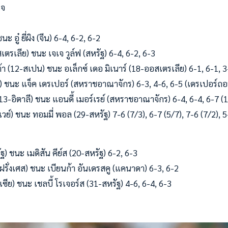
ใจ
 อู๋ ยี่ผิง (จีน) 6-4, 6-2, 6-2
เตรเลีย) ชนะ เจเจ วูล์ฟ (สหรัฐ) 6-4, 6-2, 6-3
้า (12-สเปน) ชนะ อเล็กซ์ เดอ มิเนาร์ (18-ออสเตรเลีย) 6-1, 6-1, 3
ชนะ แจ็ค เดรเปอร์ (สหราชอาณาจักร) 6-3, 4-6, 6-5 (เดรเปอร์ถอ
 (13-อิตาลี) ชนะ แอนดี้ เมอร์เรย์ (สหราชอาณาจักร) 6-4, 6-4, 6-7 (1
เวย์) ชนะ ทอมมี่ พอล (29-สหรัฐ) 7-6 (7/3), 6-7 (5/7), 7-6 (7/2), 5
ฐ) ชนะ เมดิสัน คีย์ส (20-สหรัฐ) 6-2, 6-3
-ฝรั่งเศส) ชนะ เบียนก้า อันเดรสคู (แคนาดา) 6-3, 6-2
เซีย) ชนะ เชลบี้ โรเจอร์ส (31-สหรัฐ) 4-6, 6-4, 6-3