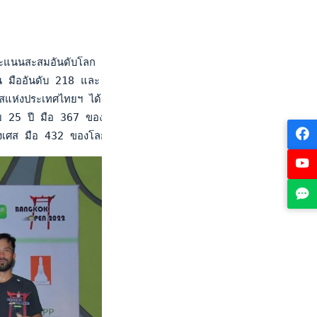
คะแนนสะสมอันดับโลก รายการ "บางกอก โอเพ่น ชาเลนเจอร์" สนามที
ปุ่น มืออันดับ 218 และ 334 ของโลกในประเภทคู่ตามลำดับ โชว์ฟอร
่งประเทศไทยฯ ได้มอบโล่และป้ายเงินรางวัลให้แก่นักกีฬา โดยคู
วัย 25 ปี มือ 367 ของโลก ที่ตกเป็นรองหลังพ่ายเซตแรก ไล่หวดตี
รั่งเศส มือ 432 ของโลก ที่ตัดเชือกชนะ บีบิท ซูคาเยฟ จากคาซัคสถ