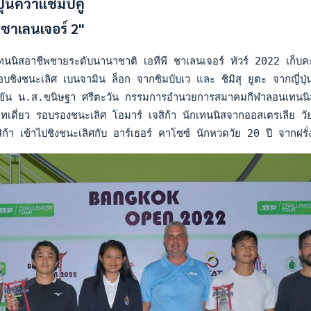
ปุ่นคว้าแชมป์คู่
ชาเลนเจอร์ 2"
นนิสอาชีพชายระดับนานาชาติ เอทีพี ชาเลนเจอร์ ทัวร์ 2022 เก็บ
บชิงชนะเลิศ เบนจามิน ล็อก จากซิมบับเว และ ชิมิสุ ยูตะ จากญี่
ขัน น.ส.ขนิษฐา ศรีตะวัน กรรมการอำนวยการสมาคมกีฬาลอนเทนนิสแห
เดี่ยว รอบรองชนะเลิศ โอมาร์ เจสิก้า นักเทนนิสจากออสเตรเลีย 
ก้า เข้าไปชิงชนะเลิศกับ อาร์เธอร์ คาโซซ์ นักหวดวัย 20 ปี จากฝ