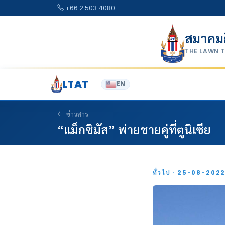
Skip to content
+66 2 503 4080
สมาคม
THE LAWN 
LTAT
EN
ข่าวสาร
“แม็กซิมัส” พ่ายชายคู่ที่ตูนิเซีย
ทั่วไป · 25-08-202