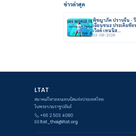
ข่าวล่าสุด
พิชญาภัค ปราบจีน - วี
เฉือนชนะ ประเดิมชั
เวิลด์ เทนนิส…
03-08-2026
LTAT
สมาคมกีฬาลอนเทนนิสแห่งประเทศไทย
ในพระบรมราชูปถัมภ์
+66 2 503 4080
ltat_thai@ltat.org