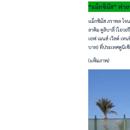
“แม็กซิมัส” พ่ายชา
แม็กซิมัส ภราพล โจนส
ลาคิม คูลิบาลี่ (ไอว
เอฟ เมนส์ เวิลด์ เทน
บาท) ที่ประเทศตูนิเซี
(แฟ้มภาพ)