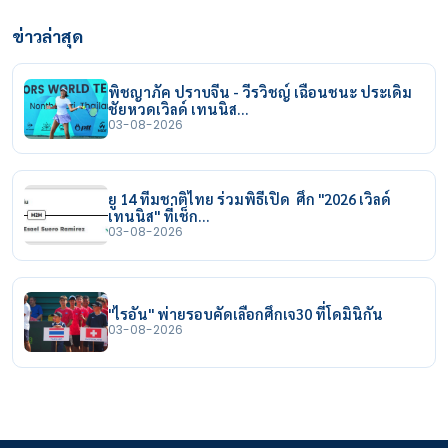
ข่าวล่าสุด
พิชญาภัค ปราบจีน - วีรวิชญ์ เฉือนชนะ ประเดิม
ชัยหวดเวิลด์ เทนนิส…
03-08-2026
ยู 14 ทีมชาติไทย ร่วมพิธีเปิด ศึก "2026 เวิลด์
เทนนิส" ที่เช็ก…
03-08-2026
"ไรอัน" พ่ายรอบคัดเลือกศึกเจ30 ที่โดมินิกัน
03-08-2026