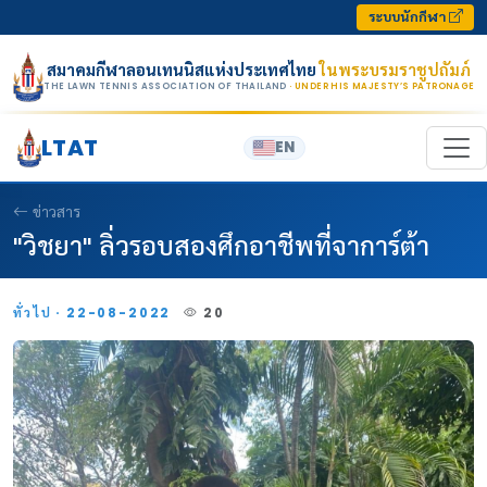
Skip to content
ระบบนักกีฬา
สมาคมกีฬาลอนเทนนิสแห่งประเทศไทย
ในพระบรมราชูปถัมภ์
THE LAWN TENNIS ASSOCIATION OF THAILAND
· UNDER HIS MAJESTY’S PATRONAGE
LTAT
EN
ข่าวสาร
"วิชยา" ลิ่วรอบสองศึกอาชีพที่จาการ์ต้า
ทั่วไป · 22-08-2022
20