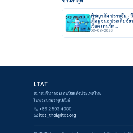
ข่าวล่าสุด
พิชญาภัค ปราบจีน - วี
เฉือนชนะ ประเดิมชั
เวิลด์ เทนนิส…
03-08-2026
LTAT
สมาคมกีฬาลอนเทนนิสแห่งประเทศไทย
ในพระบรมราชูปถัมภ์
+66 2 503 4080
ltat_thai@ltat.org