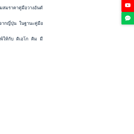
ชว์ฟอร์มสมราคาคู่มือวางอันดับ 3 ของรายการ ช่วยกันหวดชนะ อลิซาเบ
 จากญี่ปุ่น ในฐานะคู่มือวางอันดับ 3 ของรายการ สามารถผ่านเข้ารอ
 แพ้ให้กับ ดิเอโก คิม มืออันดับ 162 เยาวชนโลก มือวางอันดับ 3