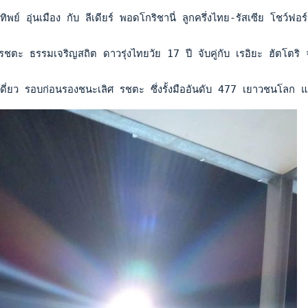
ทิพย์ อุ่นเมือง กับ ลีเดียร์ พอดโกริชานี่ ลูกครึ่งไทย-รัสเซีย โ
ชตะ ธรรมเจริญสถิต ดาวรุ่งไทยวัย 17 ปี จับคู่กับ เรอิยะ ฮัตโตริ
ี่ยว รอบก่อนรองชนะเลิศ รชตะ ซึ่งรั้งมืออันดับ 477 เยาวชนโลก