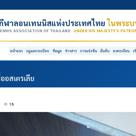
กีฬาลอนเทนนิสแห่งประเทศไทย
ในพระบร
TENNIS ASSOCIATION OF THAILAND
· UNDER HIS MAJESTY’S PATR
หน้าแรก
กฎและระเบียบ
ข้อมูล
ข่าวสาร
การแข่งขัน
อันดับ
ลงทะเบียน
เ
ี่ออสเตรเลีย
2
15