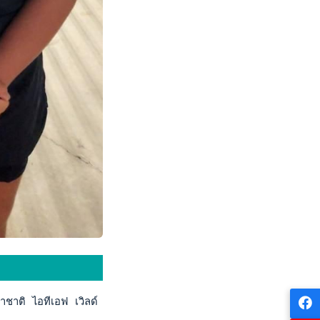
าติ ไอทีเอฟ เวิลด์ เทนนิส ทัวร์ จูเนียร์ 2022 เก็บคะแนนสะสมอัน