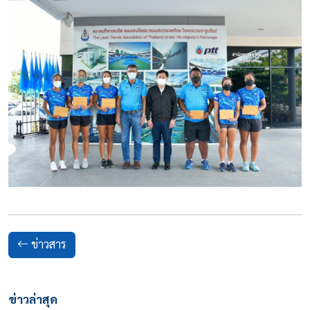
ข่าวสาร
ข่าวล่าสุด