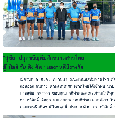
"สุชัย" ปลุกขวัญทีมสักหลาดสาวไทย
สู้"บิลลี จีน คิง คัพ"-ผลงานดีมีรางวัล
       เมื่อวันที่ 5 ส.ค. ที่ผ่านมา คณะเทนนิสทีมชาติไทยได้ออ
       ก่อนออกเดินทาง คณะเทนนิสทีมชาติไทยได้เข้าพบ นายสุชัย 
       นายสุชัย กล่าวว่า ขอบคุณนักกีฬาและคณะเจ้าหน้าที่ทุกคนที
       ดร.ทวีศักดิ์ ศิลกุล อุปนายกสมาคมกีฬาลอนเทนนิสฯ ในฐานะผ
       คณะเทนนิสทีมชาติไทยชุดนี้ ประกอบด้วย ดร.ทวีศักดิ์ ศ