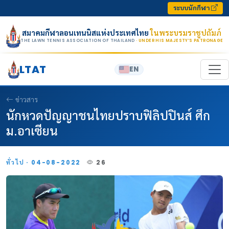
Skip to content
ระบบนักกีฬา
สมาคมกีฬาลอนเทนนิสแห่งประเทศไทย
ในพระบรมราชูปถัมภ์
THE LAWN TENNIS ASSOCIATION OF THAILAND
· UNDER HIS MAJESTY’S PATRONAGE
LTAT
EN
ข่าวสาร
นักหวดปัญญาชนไทยปราบฟิลิปปินส์ ศึก
ม.อาเซียน
ทั่วไป · 04-08-2022
26