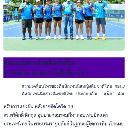
ทีมเทนนิสสาวไทยฟิตเต็มร้อย
สู้ "บิลลี จีน คิง คัพ" ตั้งเป้าขึ้นกรุ๊
ป 1
       ความเคลื่อนไหวของทีมนักเทนนิสหญิงทีมชาติไทย ก่อนเข้าร
       ทีมนักเทนนิสสาวทีมชาติไทย ประกอบด้วย "แน็ต" พัณณิน 
หรับการแข่งขัน หลังจากติดโควิด-19
ดร.ทวีศักดิ์ ศิลกุล อุปนายกสมาคมกีฬาลอนเทนนิสแห่ง
ประเทศไทย ในพระบรมราชูปถัมภ์ ในฐานะผู้จัดการทีม เปิดเผย