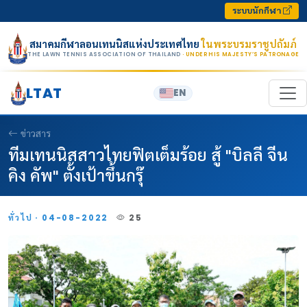
Skip to content
ระบบนักกีฬา
สมาคมกีฬาลอนเทนนิสแห่งประเทศไทย
ในพระบรมราชูปถัมภ์
THE LAWN TENNIS ASSOCIATION OF THAILAND
· UNDER HIS MAJESTY’S PATRONAGE
LTAT
EN
ข่าวสาร
ทีมเทนนิสสาวไทยฟิตเต็มร้อย สู้ "บิลลี จีน
คิง คัพ" ตั้งเป้าขึ้นกรุ๊
ทั่วไป · 04-08-2022
25