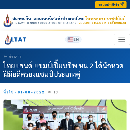
Skip to content
ระบบนักกีฬา
สมาคมกีฬาลอนเทนนิสแห่งประเทศไทย
ในพระบรมราชูปถัมภ์
THE LAWN TENNIS ASSOCIATION OF THAILAND
· UNDER HIS MAJESTY’S PATRONAGE
LTAT
EN
ข่าวสาร
ไทยแลนด์ แชมป์เปี้ยนชิพ หน 2 ได้นักหวด
ฝีมือดีครองแชมป์ประเภทคู่
ทั่วไป · 01-08-2022
13