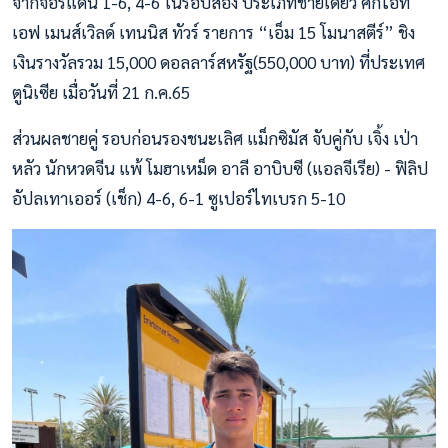
จากจอร์แดน 1-6, 4-6 ในรอบสอง ประเภทชายเดี่ยว ศึกไอที
เอฟ เมนส์เวิลด์ เทนนิส ทัวร์ รายการ “เอ็ม 15 โมนาสตีร์” ชิง
เงินรางวัลรวม 15,000 ดอลลาร์สหรัฐ(550,000 บาท) ที่ประเทศ
ตูนิเซีย เมื่อวันที่ 21 ก.ค.65
ส่วนผลชายคู่ รอบก่อนรองชนะเลิศ แม็กซิมัส จับคู่กับ เจิ้ง เป่า
หลัว นักหวดจีน แพ้ โมฮาเหม็ด อาลี อาบิบซี (แอลจีเรีย) - ฟิลิป
อัปลเทาเออร์ (เช็ก) 4-6, 6-1 ซูเปอร์ไทเบรก 5-10