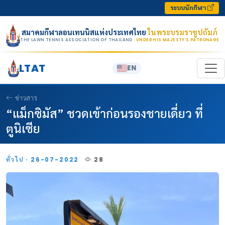
Skip to content
ระบบนักกีฬา
สมาคมกีฬาลอนเทนนิสแห่งประเทศไทย
ในพระบรมราชูปถัมภ์
THE LAWN TENNIS ASSOCIATION OF THAILAND
· UNDER HIS MAJESTY’S PATRONAGE
LTAT
EN
ข่าวสาร
“แม็กซิมัส” ชวดเข้าก่อนรองชายเดี่ยว ที่
ตูนิเซีย
ทั่วไป · 26-07-2022
28