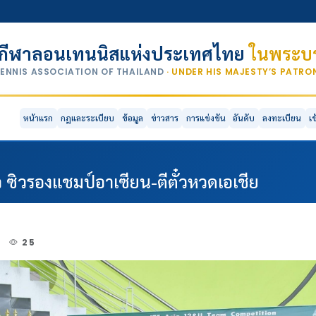
กีฬาลอนเทนนิสแห่งประเทศไทย
ในพระบร
TENNIS ASSOCIATION OF THAILAND
· UNDER HIS MAJESTY’S PATR
หน้าแรก
กฎและระเบียบ
ข้อมูล
ข่าวสาร
การแข่งขัน
อันดับ
ลงทะเบียน
เ
 ซิวรองแชมป์อาเซียน-ตีตั๋วหวดเอเชีย
2
25