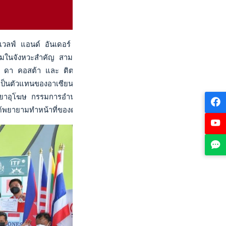
ฟ์ แอนด์ อันเดอร์ ทีม คอมเพทติชั่น-2022" รอบคัดเลือกโซนเอเชียตะ
ทำแต้มในจังหวะสำคัญ สามารถเอาชนะ ไรฮาน โซมานตรี ได้ 2 เซตรวด
ดา คอสต้า และ ติตวน พาร์รอด ปรากฏว่า ต้องตัดสินกันด้วยซูเปอร์
ตัวแทนของอาเซียน ไปร่วมการแข่งขันเทนนิสชิงชนะเลิศแห่งเอเชีย ประ
าอุโฆษ กรรมการอำนวยการสมาคมกีฬาลอนเทนนิสฯ และประธานฝ่ายพัฒนา
ามทำหน้าที่ของตัวเองอย่างเต็มที่ สู้ได้สมศักดิ์ศรี แม้แพ้อินโดนี