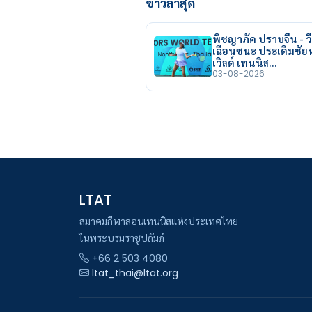
ข่าวล่าสุด
พิชญาภัค ปราบจีน - วี
เฉือนชนะ ประเดิมชั
เวิลด์ เทนนิส…
03-08-2026
LTAT
สมาคมกีฬาลอนเทนนิสแห่งประเทศไทย
ในพระบรมราชูปถัมภ์
+66 2 503 4080
ltat_thai@ltat.org