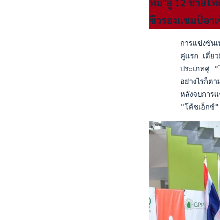
ทีม"ยู 12 ชายไท
ซิวรองแชมป์อาเซ
       การแข่งขันเทน
       คู่แรก เดี่ย
       ประเภทคู่ "ไ
       อย่างไรก็ตาม 
       หลังจบการแข่
       "โค้ชเอ็กซ์" 