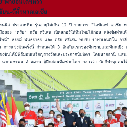
ย"พ่ายอินโดฯหวิว
ียน-ตีตั๋วหวดเอเชีย
นิส ประเภททีม รุ่นอายุไม่เกิน 12 ปี รายการ "ไอทีเอฟ เอเชีย ทเวล
วมือสอง "ตรัย" ตรัย ศรีเสน เปิดสกอร์ให้ทีมไทยได้ก่อน หลังชิง
พน์" ธรรม์ พันธราธร และ ตรัย ศรีเสน พบกับ ราฟาเลนติโน่ อาลี 
การแข่งขันครั้งนี้ กำหนดให้ 3 อันดับแรกของทีมชายและทีมหญิง เป็น
งขันได้มีพิธีมอบเหรียญรางวัลและประกาศนียบัตร โดยนายธานี แสนย
นายพชรพล คำสมาน ผู้ฝึกสอนทีมชายไทย กล่าวว่า นักกีฬาทุกคนได้พยาย