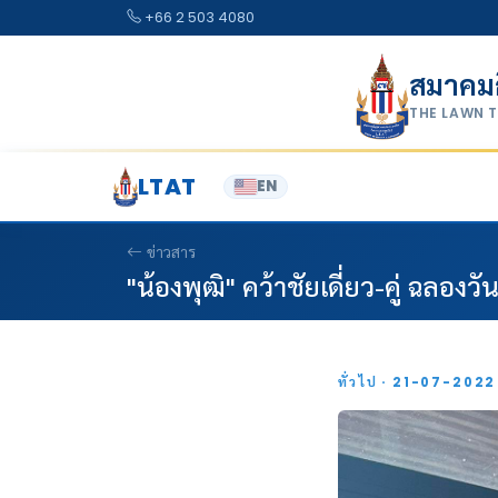
Skip to content
+66 2 503 4080
สมาคม
THE LAWN 
LTAT
EN
ข่าวสาร
"น้องพุฒิ" คว้าชัยเดี่ยว-คู่ ฉลองวัน
ทั่วไป · 21-07-202