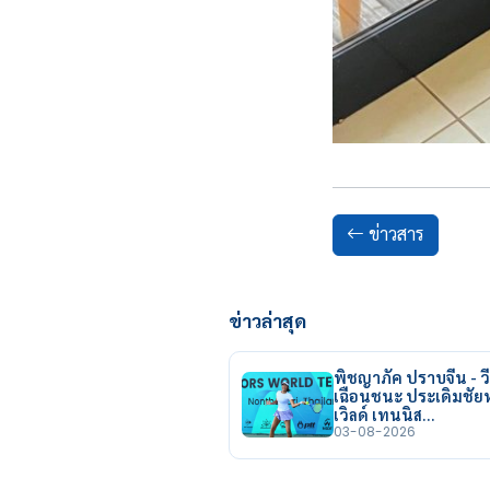
ข่าวสาร
ข่าวล่าสุด
พิชญาภัค ปราบจีน - วี
เฉือนชนะ ประเดิมชั
เวิลด์ เทนนิส…
03-08-2026