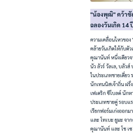
"น้องพุฒิ" คว้าชัย
ฉลองวันเกิด 14 ปี
ความเคลื่อนไหวของ "
คล้ายวันเกิดให้กับตัวเ
คุณานันท์ หนึ่งเดียวจ
นัว ลัวร์ วัลเล, บลัว
ในประเภทชายเดี่ยว ร
นักเทนนิสเจ้าถิ่น ฝ
เฟเดริก ซีโบลด์ นัก
ประเภทชายคู่ รอบแรก 
เรียกฟอร์มเก่งออกม
และ โทเบะ ยูมะ จากญ
คุณานันท์ และ โช เซ