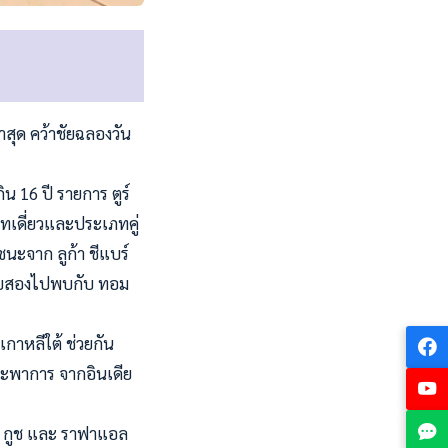
สุด คว้าชัยฉลองวัน
ิน 16 ปี รายการ ตูร์
เภทเดี่ยวและประเภทคู่
นะจาก ลูก้า ชีแบร์
ารอบสองไปพบกับ ทอม
กาหลีใต้ ช่วยกัน
ะพาการ จากอินเดีย
ีม กูช และ ราฟาแอล