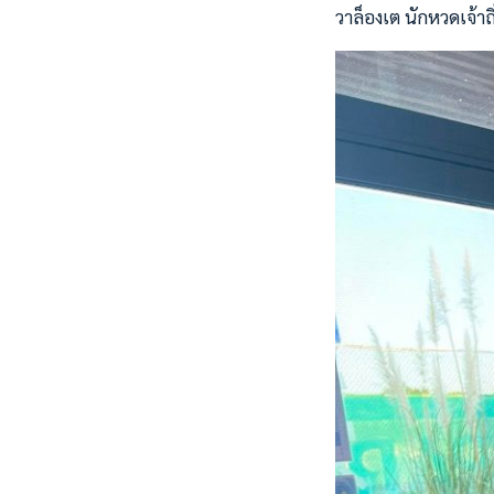
วาล็องเต นักหวดเจ้าถ